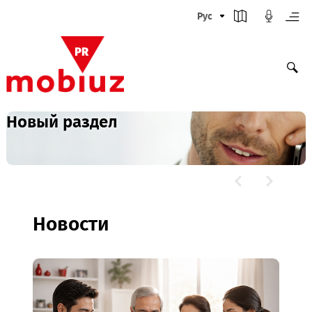
Рус
Новый раздел
Новости
и
Команда Mobiuz стала
победителем BLOODY CORPORA
CUP 9