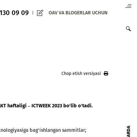
(+998) 97 130 09 09
OAV VA BLOGERLAR 
Chop etish versiy
i eng yirik AKT haftaligi – ICTWEEK 2023 bo‘lib o‘tadi.