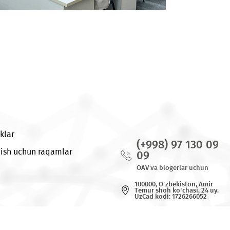
Yangiliklar
(+998) 97
Bog`lanish uchun raqamlar
09