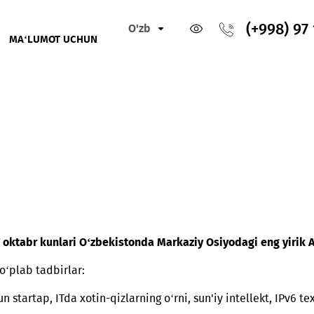
O'zb
IKLAR
MA‘LUMOT UCHUN
ng 23-27 oktabr kunlari O‘zbekistonda Markaziy Osiyodag
sida ko‘plab tadbirlar: