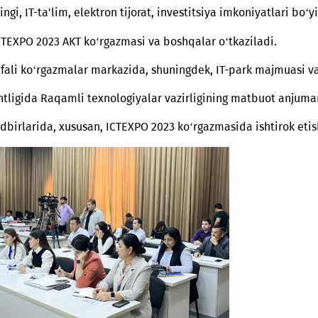
chun startap, ITda xotin-qizlarning o‘rni, sun'iy intel
rsingi, IT-ta'lim, elektron tijorat, investitsiya imkoni
y ICTEXPO 2023 AKT ko‘rgazmasi va boshqalar o‘tkazi
‘p vazifali ko‘rgazmalar markazida, shuningdek, IT-park
agentligida Raqamli texnologiyalar vazirligining matbu
alik tadbirlarida, xususan, ICTEXPO 2023 ko‘rgazmasida