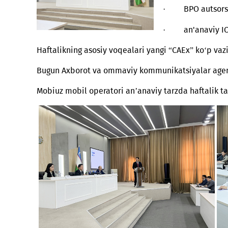
· yoshlar u
· BPO autso
· an'anavi
Haftalikning asosiy voqealari yangi “CAEx” ko
Bugun Axborot va ommaviy kommunikatsiyalar 
Mobiuz mobil operatori an’anaviy tarzda haft