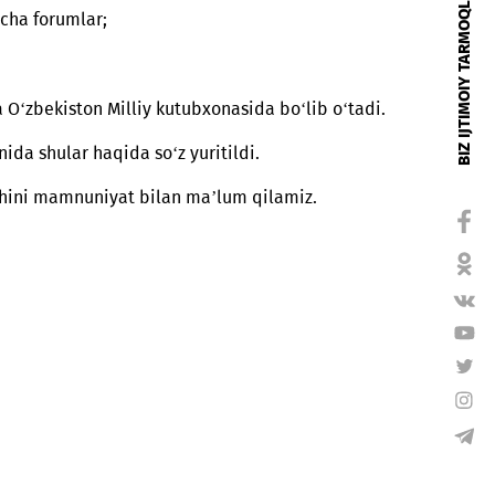
lekt, IPv6 texnologiyasiga bag‘ishlangan sammitlar;
yatlari bo‘yicha forumlar;
ladi.
 majmuasi va O‘zbekiston Milliy kutubxonasida bo‘lib o‘
ot anjumanida shular haqida so‘z yuritildi.
 ishtirok etishini mamnuniyat bilan ma’lum qilamiz.