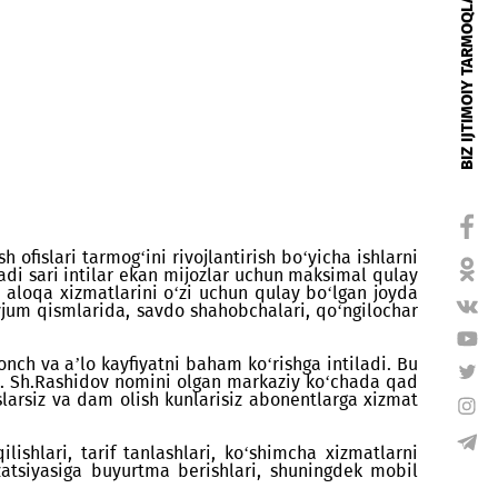
t ko‘rsatish ofislari tarmog‘ini rivojlantirish bo‘yicha
‘lish maqsadi sari intilar ekan mijozlar uchun maksi
archa mobil aloqa xizmatlarini o‘zi uchun qulay bo‘l
manlarning gavjum qismlarida, savdo shahobchalari, qo‘
 bilan quvonch va a’lo kayfiyatni baham ko‘rishga int
klarini ochdi. Sh.Rashidov nomini olgan markaziy ko‘