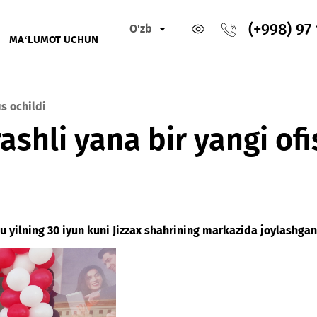
O'zb
IKLAR
MA‘LUMOT UCHUN
gi ofis ochildi
rashli yana bir yangi
ri shu yilning 30 iyun kuni Jizzax shahrining markazida