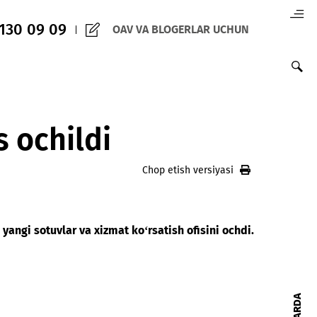
(+998) 97 130 09 09
OAV VA BLOGERLAR 
 ofis ochildi
Chop etish versiy
 joylashgan yangi sotuvlar va xizmat ko‘rsatish ofisini