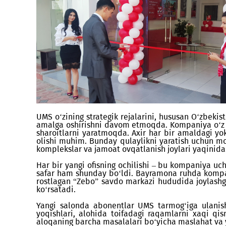
UMS o‘zining strategik rejalarini, hususan O‘
amalga oshirishni davom etmoqda. Kompaniya 
sharoitlarni yaratmoqda. Axir har bir amal
olishi muhim. Bunday qulaylikni yaratish uch
komplekslar va jamoat ovqatlanish joylari yaq
Har bir yangi ofisning ochilishi – bu kompa
safar ham shunday bo‘ldi. Bayramona ruhda k