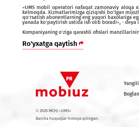
rostlagan “Zebo” savdo markazi hududida joy
ko‘rsatadi.
Yangi salonda abonentlar UMS tarmog‘iga ulan
yoqishlari, alohida toifadagi raqamlarni xa
aloqaning barcha masalalari bo‘yicha maslah
«UMS mobil operatori nafaqat zamonaviy aloq
kelmoqda. Xizmatlarimizga qiziqishi bo‘lgan
qo‘rsatish abonentlarning eng yuqori baxolari
yanada ko‘paytirish ustida ish olib boradi», 
Kompaniyaning o‘ziga qarashli ofislari manzil
Ro'yxatga qaytish