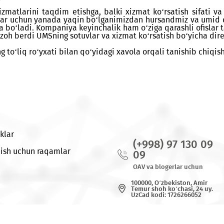
lashgan ofis har kuni soat 09:00dan 20:00gacha, tushli
ishlari, SIM-karta almashtirishlari, Internet-to‘plam
qi qismlarga bo‘lib to‘lanadigan qilib olishlari, hara
at va yordam olishlari mumkin.
a xizmatlarini taqdim etishga, balki xizmat ko‘rsatis
 mijozlar uchun yanada yaqin bo‘lganimizdan hursandmiz
ga ega bo‘ladi. Kompaniya keyinchalik ham o‘ziga qarashl
- deya izoh berdi UMSning sotuvlar va xizmat ko‘rsatish 
larining to‘liq ro‘yxati bilan qo‘yidagi xavola orqali 
Yangiliklar
(+998) 97
Bog`lanish uchun raqamlar
09