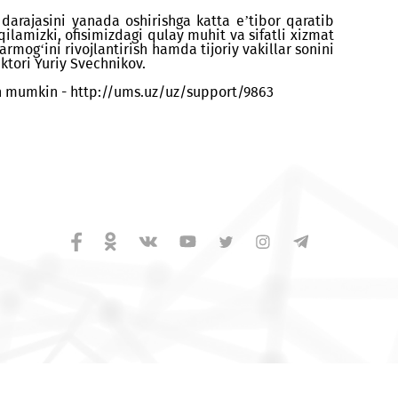
kka tanaffuslarsiz va dam olish kunlarisiz abonentlar
lar xarid qilishlari, tarif tanlashlari, ko‘shimcha xi
jatlar detalizatsiyasiga buyurtma berishlari, shuning
h sifati va darajasini yanada oshirishga katta e’tibo
 va umid qilamizki, ofisimizdagi qulay muhit va sifat
i ofislar tarmog‘ini rivojlantirish hamda tijoriy vakill
bo‘yicha direktori Yuriy Svechnikov.
tanishib chiqish mumkin - http://ums.uz/uz/support/9863
 130 09