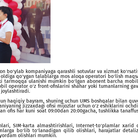
zbekiston bo‘ylab kompaniyaga qarashli sotuvlar va xizma
o‘z oldiga qo‘ygan talablarga mos aloqa operatori bo
dagi yoki tarmoqqa ulanishi mumkin bo‘lgan abonent b
un mobil operator o‘z front-ofislarini shahar yoki tu
inida joylashtiradi.
niya uchun haqiqiy bayram, shuning uchun UMS boshqalar
ompaniyaning Jizzaxdagi ofisi mijozlar uchun o‘z eshi