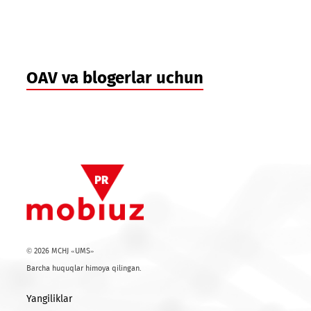
08.07.2026
5G tezligida: Mobiuz Farg‘ona vodiysida
mobil aloqani qanday o‘zgartirmoqda?
Yana...
OAV va blogerlar uchun