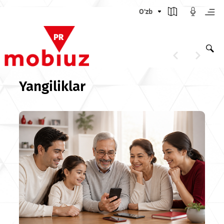
O'zb
Yangiliklar
Birinchi o‘rin, chempionlar kubogi
haqli oltin medal bizniki!
Batafsil