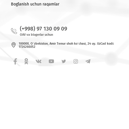
© 2026 MCHJ «UMS»
Barcha huquqlar himoya qilingan.
Yangiliklar
Bog`lanish uchun raqamlar