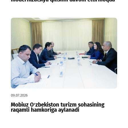
15.07.2026
Qoraqalpog‘iston va Xorazmda yangi
tezlik: Mobiuz tarmoqlarni texnik
modernizatsiya qilishni davom ettirmoqda