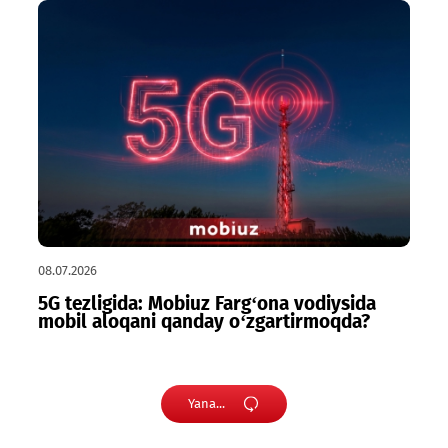
09.07.2026
Mobiuz O‘zbekiston turizm sohasining
raqamli hamkoriga aylanadi