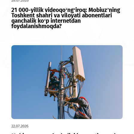
28.07.2026
21 000-yillik videoqo‘ng‘iroq: Mobiuz’ning
Toshkent shahri va viloyati abonentlari
qanchalik ko‘p internetdan
foydalanishmoqda?