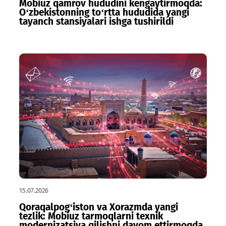
22.07.2026
Mobiuz qamrov hududini kengaytirmoqda:
O‘zbekistonning to‘rtta hududida yangi
tayanch stansiyalari ishga tushirildi