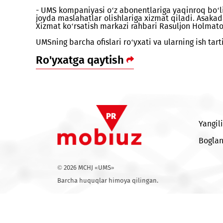
9:00dan 18:00gacha tanaffus va dam olish kun
tarmoqqa ulanishlari, yangi xizmat va servis
qilishlari, shuningdek, tajribali mutaxassisla
- UMS kompaniyasi o‘z abonentlariga yaqinro
joyda maslahatlar olishlariga xizmat qiladi.
Xizmat ko‘rsatish markazi rahbari Rasuljon H
UMSning barcha ofislari ro‘yxati va ularning 
Ro'yxatga qaytish
© 2026 MCHJ «UMS»