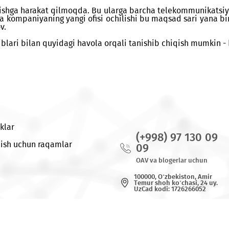
larisiz faoliyat yuritadi. Salon mijozlari UMS mobil op
larni faollashtirishlari, yo‘qolgan SIM-kartani tiklab
rning yordamini olishlari va kompaniyaning ohirgi yangil
q bo‘lishga harakat qilmoqda. Bu ularga barcha teleko
 Asakada kompaniyaning yangi ofisi ochilishi bu maqsad
olmatov.
ish tartiblari bilan quyidagi havola orqali tanishib chi
Yangiliklar
(+998) 97
Bog`lanish uchun raqamlar
09
OAV va blogerl
100000, O‘zbeki
Tеmur shoh ko‘c