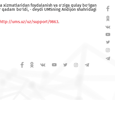
eratori xizmatlarining barcha turlaridan foydalanishla
 olishlari, haqini bo‘lib to‘lash orqali chiroyli raqa
iklarini bilishlari mumkin.
mmunikatsiya xizmatlaridan foydalanish va o‘ziga qula
 sari yana bir qadam bo‘ldi, - deydi UMSning Andijon s
qish mumkin -
http://ums.uz/uz/support/9863
.
 130 09
ar uchun
ston, Аmir
hаsi, 24 uy.