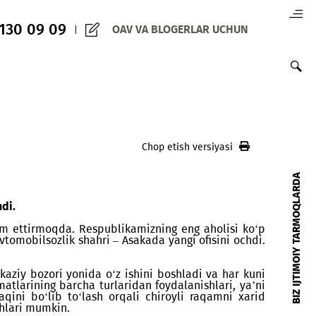
(+998) 97 130 09 09
OAV VA BLOGERLAR 
di
Chop etish versiy
si ishga tushdi.
tirishni davom ettirmoqda. Respublikamizning eng aho
ompaniya avtomobilsozlik shahri – Asakada yangi ofisi
aharning markaziy bozori yonida o‘z ishini boshladi va