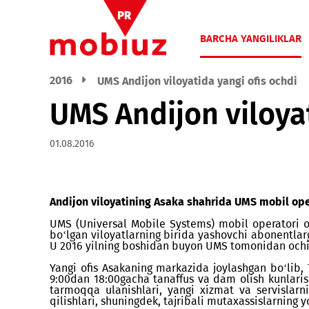
BARCHA YANGIL
2016
UMS Andijon viloyatida yangi ofis o
UMS Andijon vilo
01.08.2016
Andijon viloyatining Asaka shahrida UMS mobil
UMS (Universal Mobile Systems) mobil operat
bo‘lgan viloyatlarning birida yashovchi abo
U 2016 yilning boshidan buyon UMS tomonidan 
Yangi ofis Asakaning markazida joylashgan bo