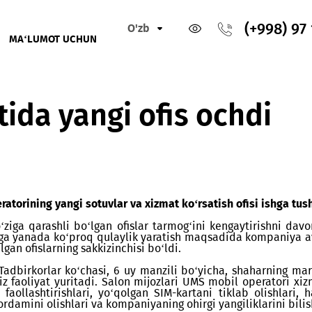
O'zb
IKLAR
MA‘LUMOT UCHUN
chdi
yatida yangi ofis och
 operatorining yangi sotuvlar va xizmat ko‘rsatish ofi
ori o‘ziga qarashli bo‘lgan ofislar tarmog‘ini kengay
nentlarga yanada ko‘proq qulaylik yaratish maqsadida k
ochilgan ofislarning sakkizinchisi bo‘ldi.
‘lib, Tadbirkorlar ko‘chasi, 6 uy manzili bo‘yicha, sh