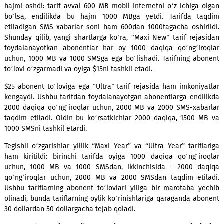
abonentlarga ko‘proq megabayt va SMSlarni taqdim eta boshl
“Maxi New” tarif rejasida abonent to‘loviga kiruvchi Internet-
hajmi oshdi: tarif avval 600 MB mobil Internetni o‘z ichiga
bo‘lsa, endilikda bu hajm 1000 MBga yetdi. Tarifda t
etiladigan SMS-xabarlar soni ham 600dan 1000tagacha oshi
Shunday qilib, yangi shartlarga ko‘ra, “Maxi New” tarif rej
foydalanayotkan abonentlar har oy 1000 daqiqa qo‘ng‘ir
uchun, 1000 MB va 1000 SMSga ega bo‘lishadi. Tarifning a
to‘lovi o‘zgarmadi va oyiga $15ni tashkil etadi.
$25 abonent to‘loviga ega “Ultra” tarif rejasida ham imkoni
kengaydi. Ushbu tarifdan foydalanayotgan abonentlarga end
2000 daqiqa qo‘ng‘iroqlar uchun, 2000 MB va 2000 SMS-xa
taqdim etiladi. Oldin bu ko‘rsatkichlar 2000 daqiqa, 1500
1000 SMSni tashkil etardi.
Tegishli o‘zgarishlar yillik “Maxi Year” va “Ultra Year” tarif
ham kiritildi: birinchi tarifda oyiga 1000 daqiqa qo‘ng‘i
uchun, 1000 MB va 1000 SMSdan, ikkinchisida - 2000 d
qo‘ng‘iroqlar uchun, 2000 MB va 2000 SMSdan taqdim eti