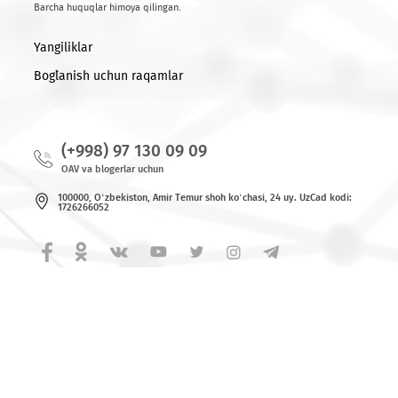
© 2026 MCHJ «UMS»
Barcha huquqlar himoya qilingan.
Yangiliklar
Bog`lanish uchun raqamlar
(+998) 97 130 09 09
OAV va blogerlar uchun
100000, O‘zbekiston, Аmir Tеmur shoh ko‘chаsi, 24 uy. UzCad kodi:
1726266052