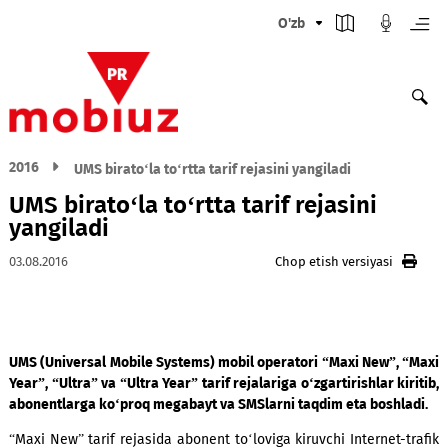
O'zb
2016
UMS birato‘la to‘rtta tarif rejasini yangiladi
UMS birato‘la to‘rtta tarif rejasini
yangiladi
03.08.2016
Chop etish versiyasi
UMS (Universal Mobile Systems) mobil operatori “Maxi New”,
Year”, “Ultra” va “Ultra Year” tarif rejalariga o‘zgartirishlar ki