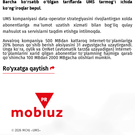
Ushbu tariflarning abonent to‘lovlari yiliga bir marotaba 
olinadi, bunda tariflarning oylik ko‘rinishlariga qaraganda a
30 dollardan 50 dollargacha tejab qoladi.
Barcha ko‘rsatib o‘tilgan tariflarda UMS tarmog‘i i
ko‘ng‘iroqlar bepul.
UMS kompaniyasi data-operator strategiyasini rivojlantirgan
abonentlariga ma’lumot uzatish xizmati bilan bog‘liq 
mahsulot va servislarni taqdim etishga intilmoqda.
Avvalroq kompaniya 500 MBdan kattaroq Internet-to‘plaml
20% bonus qo‘shib berish aksiyasini 31 avgustgacha uzaytir
Unga ko‘ra, oylik va OnNet (avtomatik tarzda uzayadigan) Int
to‘plamlarini xarid qilgan abonentlar to‘plamning hajmiga
qo‘shimcha 100 MBdan 2000 MBgacha olishlari mumkin.
Ro'yxatga qaytish