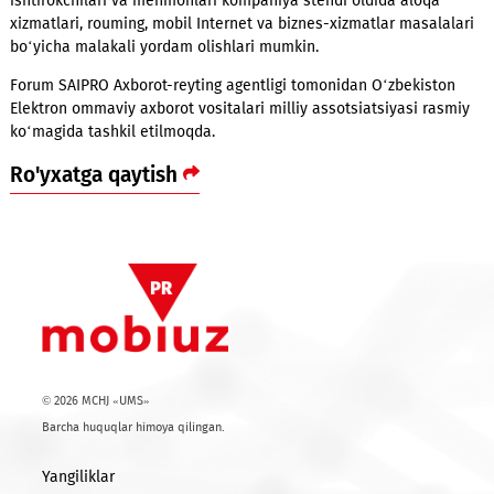
Shuni ta’kidlab o‘tish kerakki, forum delegatlar uchun turli xil
aloqa formatlarini taklif etadi: ular seksiyaviy yig‘ilishlar, pan
munozaralar, ish bo‘yicha muzokaralarda qatnashishi va yang
hamkorlarni qidirishlari mumkin. Misol uchun, tadbir doirasi
ixtisoslashtirilgan ko‘rgazmada ham ishtirok etadi va o‘zining
mobil mahsulot va xizmatlarini namoyish qiladi. Forum
ishtirokchilari va mehmonlari kompaniya stendi oldida aloqa
xizmatlari, rouming, mobil Internet va
biznes-xizmatlar
masala
bo‘yicha malakali yordam olishlari mumkin.
Forum SAIPRO
Axborot-reyting
agentligi tomonidan O‘zbekist
Elektron ommaviy axborot vositalari milliy assotsiatsiyasi ra
ko‘magida tashkil etilmoqda.
Ro'yxatga qaytish