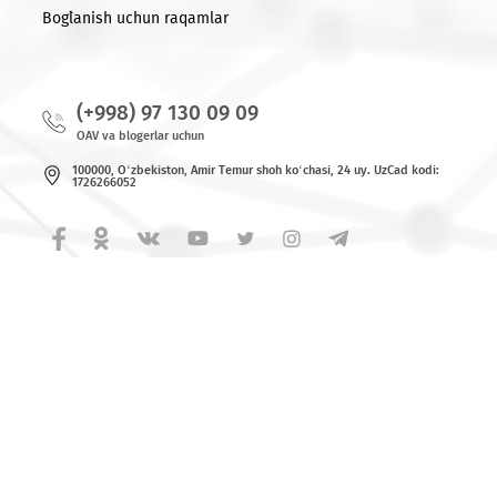
© 2026 MCHJ «UMS»
Barcha huquqlar himoya qilingan.
Yangiliklar
Bog`lanish uchun raqamlar
(+998) 97 130 09 09
OAV va blogerlar uchun
100000, O‘zbekiston, Аmir Tеmur shoh ko‘chаsi, 24 uy. UzCad kodi:
1726266052