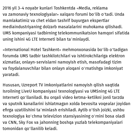
va zamonaviy texnologiyalar» Toshkent xalqaro forumini yuqo
tezlikdagi 4G LTE Interneti bilan ta’minlamoqda.
2016 yil 3–4 noyabr kunlari Toshkentda «Media, reklama
va zamonaviy texnologiyalar» xalqaro forumi bo‘lib o‘tadi. U
mamlakatimiz va chet eldan tashrif buyurgan ekspertlar
mediaindustriyaning dolzarb masalalarini muhokama qilishad
UMS kompaniyasi tadbirning telekommunikatsion hamqori sif
uning ishini 4G LTE Interneti bilan ta’minlaydi.
«International Hotel Tashkent» mehmonxonasida bo‘lib o‘tad
forumda UMS tadbir tashkilotchilari va ishtirokchilariga elekt
xizmatlar,
onlayn-servislarni
namoyish etish, masofadagi tizi
va foydalanuvchilar bilan onlayn aloqani o‘rnatishga imkoniy
yaratadi.
Hususan, Uzreport TV imkoniyatlarini namoyish qilish vaqtida
Isroilning LiveU kompaniyasi texnologiyasi va UMSning 4G LTE
Interneti qo‘llaniladi. Bu orqali video
ketma-ketlikni
jonli tar
va sputnik kanallarini ishlatmagan xolda bevosita voqealar j