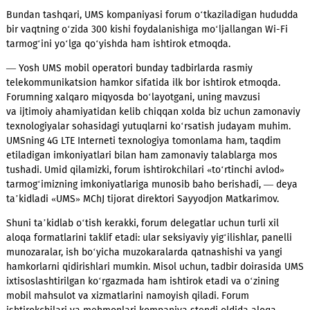
efirga uzatilishini ta’minlash erishiladi. Aytib o‘tish joizki, us
texnologiya ko‘chma televizion stansiyasining o‘rnini bosa ol
va CNN, Sky Fox va jahonning boshqa yuzlab telekompaniyala
tomonidan qo‘llanilib keladi.
Bundan tashqari, UMS kompaniyasi forum o‘tkaziladigan hu
bir vaqtning o‘zida 300 kishi foydalanishiga mo‘ljallangan
Wi-
tarmog‘ini yo‘lga qo‘yishda ham ishtirok etmoqda.
— Yosh UMS mobil operatori bunday tadbirlarda rasmiy
telekommunikatsion hamkor sifatida ilk bor ishtirok etmoqda
Forumning xalqaro miqyosda bo‘layotgani, uning mavzusi
va ijtimoiy ahamiyatidan kelib chiqqan xolda biz uchun zamo
texnologiyalar sohasidagi yutuqlarni ko‘rsatish judayam muh
UMSning 4G LTE Interneti texnologiya tomonlama ham, taqdi
etiladigan imkoniyatlari bilan ham zamonaviy talablarga mos
tushadi. Umid qilamizki, forum ishtirokchilari «to‘rtinchi avlo
tarmog‘imizning imkoniyatlariga munosib baho berishadi, — 
ta’kidladi «UMS» MChJ tijorat direktori Sayyodjon Matkarimov.