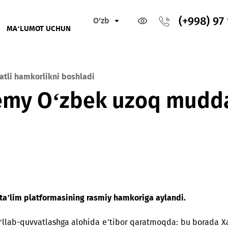
O'zb
IKLAR
MA‘LUMOT UCHUN
muddatli hamkorlikni boshladi
demy O‘zbek uzoq m
layn ta’lim platformasining rasmiy hamkoriga aylandi