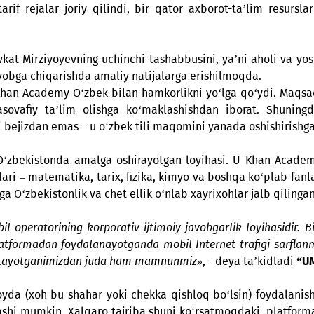
ni qo‘llab-quvvatlashga alohida e’tibor qaratmoqda: bu
ozli tarif rejalar joriy qilindi, bir qator axborot-ta
ti Shavkat Mirziyoyevning uchinchi tashabbusini, ya’n
sini ro‘yobga chiqarishda amaliy natijalarga erishilmoq
ekan, Khan Academy O‘zbek bilan hamkorlikni yo‘lga q
l masovafiy ta’lim olishga ko‘maklashishdan ibora
shganligi bejizdan emas – u o‘zbek tili maqomini yanada 
ng O‘zbekistonda amalga oshirayotgan loyihasi. U Kh
eriallari – matematika, tarix, fizika, kimyo va boshqa 
ihaga O‘zbekistonlik va chet ellik o‘nlab xayrixohlar 
mobil operatorining korporativ ijtimoiy javobgarlik l
bu platformadan foydalanayotganda mobil Internet traf