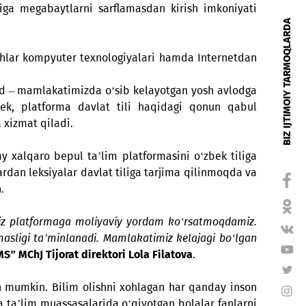
 borada Xalq ta’limi vazirligi bilan hamkorlik haqida
’lim resurslariga megabaytlarni sarflamasdan kirish i
i aholi va yoshlar kompyuter texnologiyalari hamda In
da.
o‘ydi. Maqsad – mamlakatimizda o‘sib kelayotgan yos
t. Shuningdek, platforma davlat tili haqidagi qon
oshishirishga xizmat qiladi.
an Academy xalqaro bepul ta’lim platformasini o‘zbe
ko‘plab fanlardan leksiyalar davlat tiliga tarjima qili
jalb qilingan.
oyihasidir. Biz platformaga moliyaviy yordam ko‘rsat
igi sarflanmasligi ta’minlanadi. Mamlakatimiz kelajag