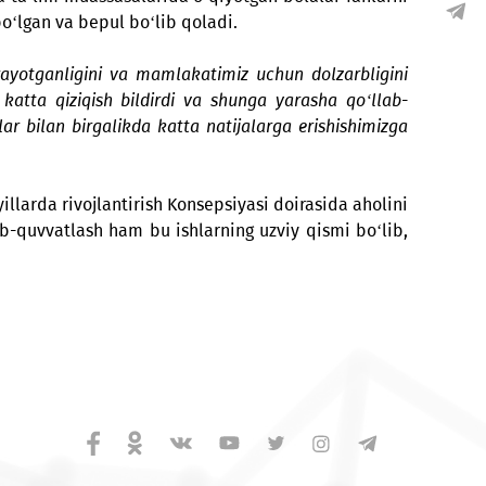
ta’kidladi
“UMS” MChJ Tijorat direktori Lola Filatova
.
 foydalanish mumkin. Bilim olishni xohlagan har qan
ki, platforma ta’lim muassasalarida o‘qiyotgan bolalar
doim bepul bo‘lgan va bepul bo‘lib qoladi.
iqish bildirayotganligini va mamlakatimiz uchun dolz
 loyihaga katta qiziqish bildirdi va shunga yarasha 
smoniy shaxslar bilan birgalikda katta natijalarga erish
2019-2021 yillarda rivojlantirish Konsepsiyasi doirasid
masini qo‘llab-quvvatlash ham bu ishlarning uzviy qism