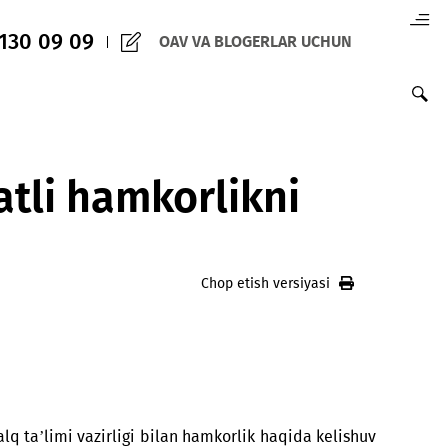
(+998) 97 130 09 09
OAV VA BLOGERLAR 
uddatli hamkorlikni
Chop etish versiy
.