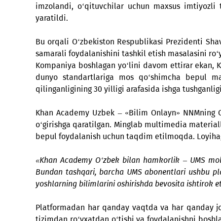
UMS kompaniyasi O‘zbekistonda ta’lim sohasi
imzolandi, o‘qituvchilar uchun maxsus imtiy
yaratildi.
Bu orqali O‘zbekiston Respublikasi Preziden
samarali foydalanishini tashkil etish masala
Kompaniya boshlagan yo‘lini davom ettirar 
dunyo standartlariga mos qo‘shimcha bepu
qilinganligining 30 yilligi arafasida ishga tu
Khan Academy Uzbek – «Bilim Onlayn» NNMni
o‘girishga qaratilgan. Minglab multimedia mat
bepul foydalanish uchun taqdim etilmoqda. Loy
«Khan Academy O‘zbek bilan hamkorlik – UMS 
Bundan tashqari, barcha UMS abonentlari ush