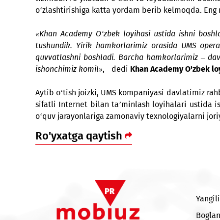
yoshlarning bilimlarini oshirishda bevosita 
Platformadan har qanday vaqtda va har qand
tizimdan ro‘yxatdan o‘tishi va foydalanishni
o‘zlashtirishiga katta yordam berib kelmoqda
«Khan Academy O‘zbek loyihasi ustida ishni 
tushundik. Yirik hamkorlarimiz orasida UMS
quvvatlashni boshladi. Barcha hamkorlarimiz – 
ishonchimiz komil»
, - dedi
Khan Academy O'zbe
Aytib o‘tish joizki, UMS kompaniyasi davlati
sifatli Internet bilan ta’minlash loyihalari
o‘quv jarayonlariga zamonaviy texnologiyalarni
Ro'yxatga qaytish