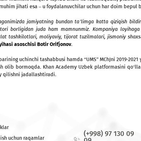
ishtirok etayotganimizdan juda ham mamnunmiz»
, - deya 
ay joyda (xoh bu shahar yoki chekka qishloq bo‘lsin)
 boshlashi mumkin. Xalqaro tajriba shuni ko‘rsatmoqda
. Eng muhim jihati esa – u foydalanuvchilar uchun har 
boshlaganimizda jamiyatning bundan ta’limga katta qiz
 operatori borligidan juda ham mamnunmiz. Kompaniya
davlat tashkilotlari, moliyaviy, tijorat tuzilmalari, ji
k loyihasi asoschisi Botir Orifjonov
.
miz rahbarining uchinchi tashabbusi hamda “UMS” MChJni 
 ustida ish olib bormoqda. Khan Academy Uzbek platfor
 joriy qilishni jadallashtiradi.