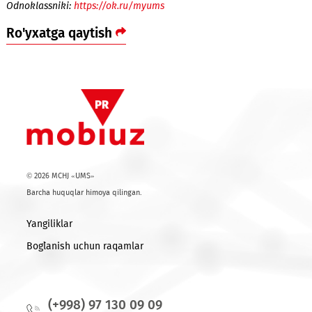
UMSning Samarkand Half Marathondagi faollikl
kompaniyaning ijtimoiy tarmoqlardagi sahifalarida ku
borishingiz mumkin:
Telegram:
https://t.me/UMSuzb
o‘zbek va
https://t.me/
tillarida
Facebook:
https://fb.com/UniversalMobileSytems
Instagram:
https://instagram.com/ums_uz
Odnoklassniki:
https://ok.ru/myums
Ro'yxatga qaytish