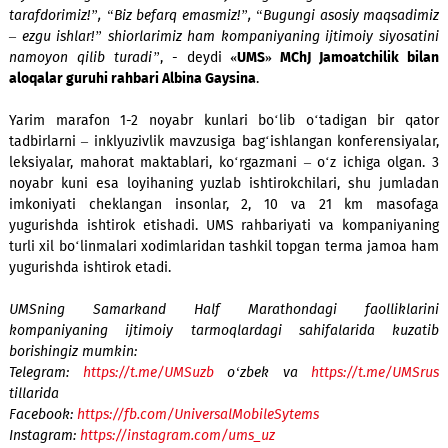
jamg‘armasi hamda bir qator tashkilotlar tomonidan ta
qilinmoqda.
- UMS kompaniyasi hayriya yordamini ko‘rsatgan holda t
tashkilotchilarini qo‘llab-quvvatlamoqda. Zero alohida ehtiyo
ega insonlarga teng imkoniyatlar yaratish maqsadi bi
niyatlarimizga mos keladi. Marafondagi “Sog‘lom turmush
tarafdorimiz!”, “Biz befarq emasmiz!”, “Bugungi asosiy maqs
– ezgu ishlar!” shiorlarimiz ham kompaniyaning ijtimoiy siyo
namoyon qilib turadi”
, - deydi
«UMS» MChJ Jamoatchilik 
aloqalar guruhi rahbari Albina Gaysina
.
Yarim marafon 1-2 noyabr kunlari bo‘lib o‘tadigan bir 
tadbirlarni – inklyuzivlik mavzusiga bag‘ishlangan konferensi
leksiyalar, mahorat maktablari, ko‘rgazmani – o‘z ichiga ol
noyabr kuni esa loyihaning yuzlab ishtirokchilari, shu ju
imkoniyati cheklangan insonlar, 2, 10 va 21 km mas
yugurishda ishtirok etishadi. UMS rahbariyati va kompani
turli xil bo‘linmalari xodimlaridan tashkil topgan terma jam
yugurishda ishtirok etadi.