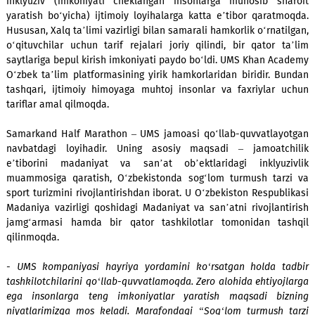
o‘tadigan Samarkand Half Marathon Birinchi xalqaro hayriya
marafonining hamkori va ishtirokchisiga aylandi.
Kompaniya korporativ ijtimoiy mas’uliyati doirasida ta’
inklyuziv (imkoniyati cheklangan insonlarga munosib sh
yaratish bo‘yicha) ijtimoiy loyihalarga katta e’tibor qarat
Hususan, Xalq ta’limi vazirligi bilan samarali hamkorlik o‘rnat
o‘qituvchilar uchun tarif rejalari joriy qilindi, bir qator 
saytlariga bepul kirish imkoniyati paydo bo‘ldi. UMS Khan A
O‘zbek ta’lim platformasining yirik hamkorlaridan biridir. 
tashqari, ijtimoiy himoyaga muhtoj insonlar va faxriylar
tariflar amal qilmoqda.
Samarkand Half Marathon – UMS jamoasi qo‘llab-quvvatlay
navbatdagi loyihadir. Uning asosiy maqsadi – jamoatc
e’tiborini madaniyat va san’at ob’ektlaridagi inklyuz
muammosiga qaratish, O‘zbekistonda sog‘lom turmush tar
sport turizmini rivojlantirishdan iborat. U O‘zbekiston Respub
Madaniya vazirligi qoshidagi Madaniyat va san’atni rivojlan