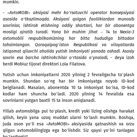
Mobiuz amaldagi abonentlarni ham unutgani yo‘q! Jis
shaxslar – kompaniya mijozlari qanday tarif rejala
foydalanishlaridan qat’iy nazar yuqorida keltirilgan to‘pla
xohlagancha faollashtirishlari va qatnashchiga aylanis
mumkin.
- «AvtoMOBI» aksiyasi mehr ko‘rsatuvchi operator konsep
asosida o‘tkazilmoqda. Aksiyani qolgan faolliklardan mu
sovrinlar, ishtirok etishning oddiy shartlari, har bir abo
mosligi ajratib turadi. Yana bir muhim jihat – 14 ta Ne
avtomobili respublikamizning har bitta hududiga bit
tahsimlangan. Qoraqalpog‘iston Respublikasi va viloyat
istiqomat qiluvchi aholida yutish imkoniyati yanada oshadi. 
sovrin esa barcha ishtirokchilar o‘rtasida o‘ynaladi,
- deya
berdi Mobiuz tijorat direktori Lola Filatova.
Yutish uchun imkoniyatlarni 2020 yilning 2 fevraligacha to
mumkin. Shundan so‘ng har bir imkoniyatga noyob I
belgilanadi. Masalan, abonentda 10 ta imkoniyat bo‘lsa, 
kodlar ham shuncha bo‘ladi. 2020 yilning 14 fevralid