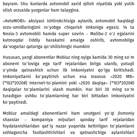
Yangi yil – bu barchamiz orzu-havas qiladigan, yorqin hissi
bilan bo‘lishadigan, yaxshi niyatlar bilan kutib olinadigan 
bayram. Shu kunlarda avtomobil xarid qilish niyatida yoki
olish orzusida yurganlar ham talaygina.
«AvtoMOBI» aksiyasi ishtirokchisiga aylanib, avtomobil ha
orzu-umidlaringizni ro‘yobga chiqarish imkoniga egasiz.
Nexia-3 avtomobili hamda super sovrin – Malibu-2 o‘z ega
kutmoqda! Oddiy harakatni amalga oshirib, avtomo
da’vogarlar qatoriga qo‘shilishingiz mumkin!
Hususan, yangi abonentlar Mobiuz ning oyiga kamida 30 min
abonent to‘loviga ega tarif rejalaridan biriga ulanib, y
o‘yinda qatnashish uchun ilk imkoniyatni qo‘lga kiritis
Imkoniyatlarni ko‘paytirish uchun esa maxsus «202
(*102*2020#) Internet-to‘plamini yoki «2020 daqiqa» (*103*
daqiqalar to‘plamlarini ulash mumkin. Har biri 30 ming
turadigan ushbu to‘plamlarning har biri bittadan imkoni
ko‘paytiradi.