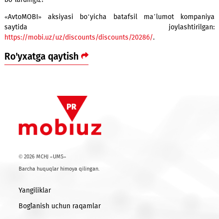
sovrinlarni yutgan baxtli 15 ta inson aniqlanadi.
Yillab avtomobilga pul to‘plash, kredit yoki lizing olishga h
qilish, keyin yana uzoq muddat ularni to‘lash mumkin. B
juda oson yo‘li esa «AvtoMOBI» aksiyasida qatnashish va
qilgan avtomobilingizga ega bo‘lishdir. Siz qaysi yo‘lni ta
bo‘lardingiz?
«AvtoMOBI» aksiyasi bo‘yicha batafsil ma’lumot komp
saytida joylashtirilga
https://mobi.uz/uz/discounts/discounts/20286/
.
Ro'yxatga qaytish