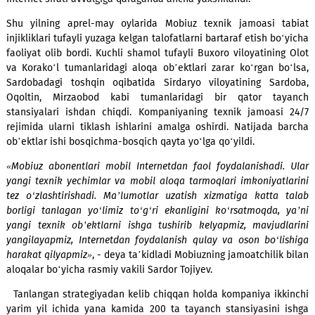
Umumiy ishga tushirilgan stansiyalarning 51 tasi – 
joylashuvdagi stansiyalardir. Hususan, Qoraqalpog‘isto
Nukus tumanidagi Uzunko‘l, Jamansha, Shortanbay qishloql
Xorazm viloyatining Yangiariq tumanidagi Tagan va Qo‘sh
tumanidagi Xayrobod qishloqlarida, Surxondaryoning 
tumanidagi Tallashkon mahallasi va boshqa joylarda alo
Internet sifati avvalgiga qaraganda ancha yaxshilandi.
Shu yilning aprel-may oylarida Mobiuz texnik jamoasi t
injikliklari tufayli yuzaga kelgan talofatlarni bartaraf etish bo
faoliyat olib bordi. Kuchli shamol tufayli Buxoro viloyatinin
va Korako‘l tumanlaridagi aloqa ob’ektlari zarar ko‘rgan b
Sardobadagi toshqin oqibatida Sirdaryo viloyatining Sar
Oqoltin, Mirzaobod kabi tumanlaridagi bir qator ta
stansiyalari ishdan chiqdi. Kompaniyaning texnik jamoas
rejimida ularni tiklash ishlarini amalga oshirdi. Natijada 
ob’ektlar ishi bosqichma-bosqich qayta yo‘lga qo‘yildi.
«Mobiuz abonentlari mobil Internetdan faol foydalanishadi
yangi texnik yechimlar va mobil aloqa tarmoqlari imkoniyat