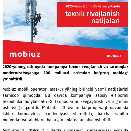
2020-yilning olti oyida kompaniya texnik rivojlanish va tar
modernizatsiyasiga 100 milliard so‘mdan ko‘proq ma
yo‘naltirdi.
Mobiuz mobil operatori mazkur yilning birinchi yarmi natija
sarhisob qilmoqda. Bu davrda kompaniya asosiy e’tib
respublika bo‘ylab 4G/3G tarmoqlarini kengaytirish va sig