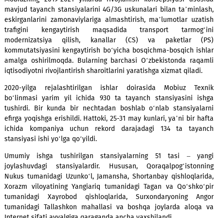
oshirishga qaratdi. E’tiborlisi, 3 oydan ko‘proq vaqt da
ishlar koronavirus pandemiyasi sharoitida, barcha sa
me’yorlar va talablarni bajargan holatda amalga oshirildi.
Mobiuzning 2019-2021 yillarda rivojlanish konsepsiyasi a
mavjud tayanch stansiyalarini 4G/3G uskunalari bilan ta’mi
eskirganlarini zamonaviylariga almashtirish, ma’lumotlar u
trafigini kengaytirish maqsadida transport tarmo
modernizatsiya qilish, kanallar (CS) va paketlar
kommutatsiyasini kengaytirish bo‘yicha bosqichma-bosqich 
amalga oshirilmoqda. Bularning barchasi O‘zbekistonda r
iqtisodiyotni rivojlantirish sharoitlarini yaratishga xizmat qila
2020-yilga rejalashtirilgan ishlar doirasida Mobiuz T
bo‘linmasi yarim yil ichida 930 ta tayanch stansiyasini
tushirdi. Bir kunda bir nechtadan boshlab o‘nlab stansiy
efirga yoqishga erishildi. Hattoki, 25-31 may kunlari, ya’ni bir
ichida kompaniya uchun rekord darajadagi 134 ta ta
stansiyasi ishi yo‘lga qo‘yildi.