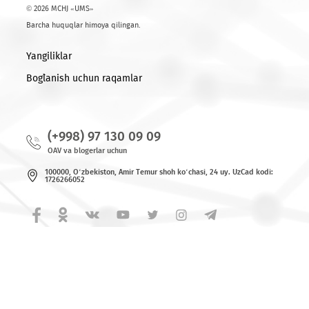
Ro'yxatga qaytish
© 2026 MCHJ «UMS»
Barcha huquqlar himoya qilingan.
Yangiliklar
Bog`lanish uchun raqamlar