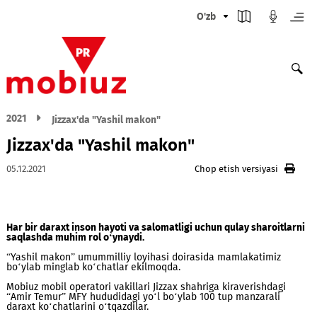
O'zb
2021
Jizzax'da "Yashil makon"
Jizzax'da "Yashil makon"
05.12.2021
Chop etish versiyasi
Har bir daraxt inson hayoti va salomatligi uchun qulay sharoit
saqlashda muhim rol o‘ynaydi.
“Yashil makon” umummilliy loyihasi doirasida mamlakatimiz
bo‘ylab minglab ko‘chatlar ekilmoqda.