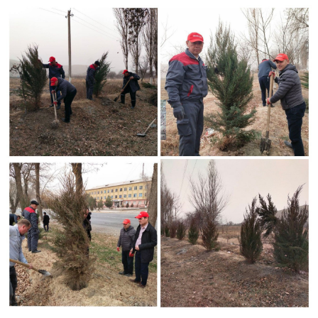
Mobiuz mobil operatori vakillari Jizzax shahriga kiraverishdag
“Amir Temur” MFY hududidagi yo‘l bo‘ylab 100 tup manzarali
daraxt ko‘chatlarini o‘tqazdilar.