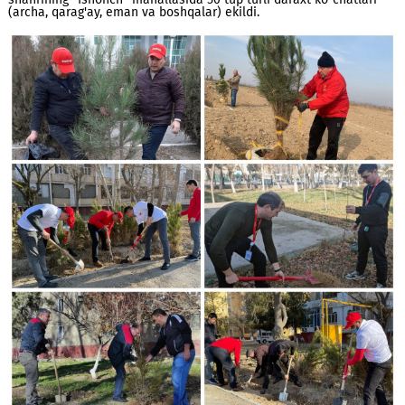
Jumladan, Namangan shahridagi “Yangi O‘zbekiston” bog‘I
hududida 115 tup, Andijon axborot texnologiyalari texnikumi
hududida 50 tup, Yangiyo‘l va Chirchiq shaharlarida 58 tup, N
shahrining “Ishonch” mahallasida 50 tup turli daraxt ko‘chatl
(archa, qarag'ay, eman va boshqalar) ekildi.