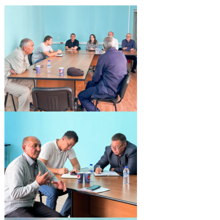
turli bo‘linmalari vakillari hamda
sohani nazorat qulivchi organlar tomonidan fuqarolarning sa
qabullari o‘tkazildi.