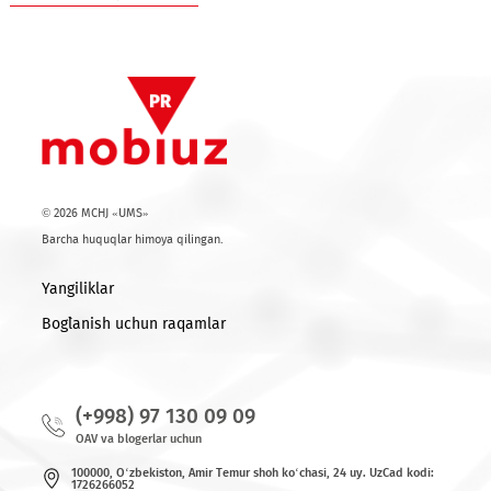
Ro'yxatga qaytish