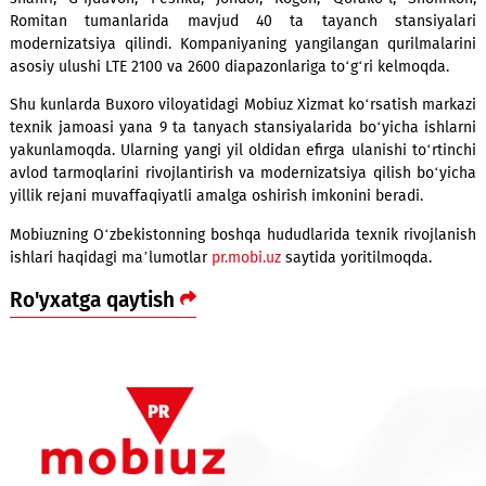
Joriy yilda Mobiuzning 4G LTE tarmoqlari O‘rtaxovli va S
(G‘ijduvon tumani), Chandir va Katta Do‘rmon (Qorako‘l tu
Jonxo‘roz (Peshku tumani) va boshqa hududlarga kirib bordi.
Internet-trafikning yanada oshishini hisobga olgan holda 
shahri, G‘ijduvon, Peshku, Jondor, Kogon, Qorako‘l, Shof
Romitan tumanlarida mavjud 40 ta tayanch stansiy
modernizatsiya qilindi. Kompaniyaning yangilangan qurilma
asosiy ulushi LTE 2100 va 2600 diapazonlariga to‘g‘ri kelmoqd
Shu kunlarda Buxoro viloyatidagi Mobiuz Xizmat ko‘rsatish m
texnik jamoasi yana 9 ta tanyach stansiyalarida bo‘yicha is
yakunlamoqda. Ularning yangi yil oldidan efirga ulanishi to‘r
avlod tarmoqlarini rivojlantirish va modernizatsiya qilish bo
yillik rejani muvaffaqiyatli amalga oshirish imkonini beradi.
Mobiuzning O‘zbekistonning boshqa hududlarida texnik rivoj
ishlari haqidagi ma’lumotlar
pr.mobi.uz
saytida yoritilmoqda.