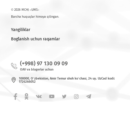
Ro'yxatga qaytish
© 2026 MCHJ «UMS»
Barcha huquqlar himoya qilingan.
Yangiliklar
Bog`lanish uchun raqamlar
(+998) 97 130 09 09