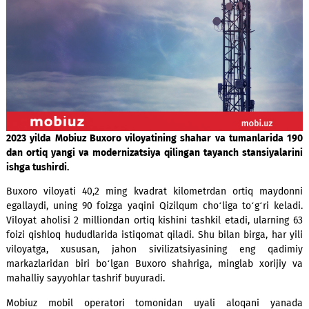
2023 yilda Mobiuz Buxoro viloyatining shahar va tumanlari
dan ortiq yangi va modernizatsiya qilingan tayanch stansiya
ishga tushirdi.
Buxoro viloyati 40,2 ming kvadrat kilometrdan ortiq may
egallaydi, uning 90 foizga yaqini Qizilqum cho‘liga to‘g‘ri k
Viloyat aholisi 2 milliondan ortiq kishini tashkil etadi, ularn
foizi qishloq hududlarida istiqomat qiladi. Shu bilan birga, ha