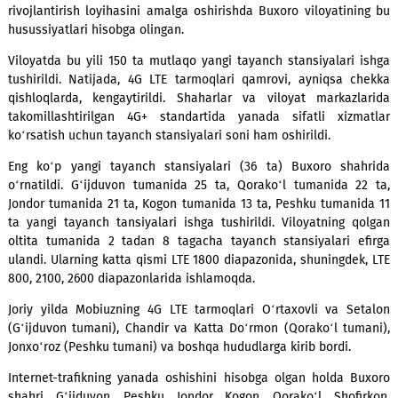
viloyatga, xususan, jahon sivilizatsiyasining eng qa
markazlaridan biri bo‘lgan Buxoro shahriga, minglab xori
mahalliy sayyohlar tashrif buyuradi.
Mobiuz mobil operatori tomonidan uyali aloqani y
rivojlantirish loyihasini amalga oshirishda Buxoro viloyatin
husussiyatlari hisobga olingan.
Viloyatda bu yili 150 ta mutlaqo yangi tayanch stansiyalari
tushirildi. Natijada, 4G LTE tarmoqlari qamrovi, ayniqsa 
qishloqlarda, kengaytirildi. Shaharlar va viloyat markaz
takomillashtirilgan 4G+ standartida yanada sifatli xizm
ko‘rsatish uchun tayanch stansiyalari soni ham oshirildi.
Eng ko‘p yangi tayanch stansiyalari (36 ta) Buxoro sha
o‘rnatildi. G‘ijduvon tumanida 25 ta, Qorako‘l tumanida 
Jondor tumanida 21 ta, Kogon tumanida 13 ta, Peshku tuman
ta yangi tayanch tansiyalari ishga tushirildi. Viloyatning 
oltita tumanida 2 tadan 8 tagacha tayanch stansiyalari 
ulandi. Ularning katta qismi LTE 1800 diapazonida, shuningde
800, 2100, 2600 diapazonlarida ishlamoqda.