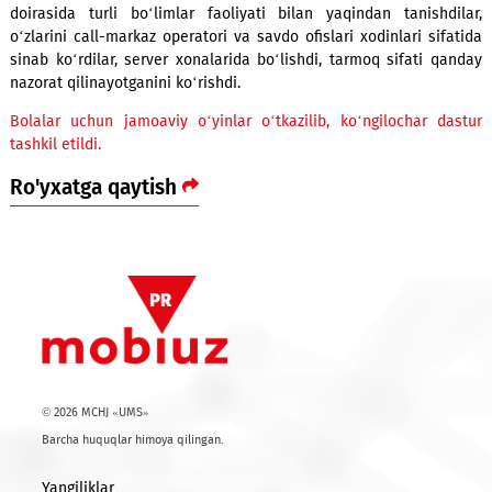
timbilding tashkil etildi.
Bu yil tadbirda 250 nafar bola ishtirok etdi. Bayram ta
doirasida turli bo‘limlar faoliyati bilan yaqindan tanish
o‘zlarini call-markaz operatori va savdo ofislari xodinlari si
sinab ko‘rdilar, server xonalarida bo‘lishdi, tarmoq sifati 
nazorat qilinayotganini ko‘rishdi.
Bolalar uchun jamoaviy o‘yinlar o‘tkazilib, ko‘ngilochar 
tashkil etildi.
Ro'yxatga qaytish