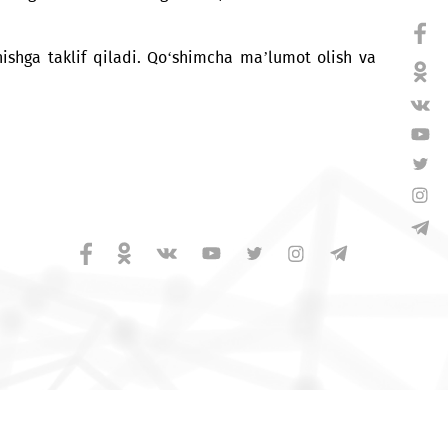
iy o‘sish imkoniyatlarini kengaytirish uchun noyob im
am amaliy mashg‘ulotlarni o‘z ichiga oladi, bu esa tilni
an foydalanishga taklif qiladi. Qo‘shimcha ma’lumot
 130 09
ar uchun
ston, Аmir