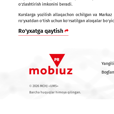
Kurslar barcha ishtirokchilar uchun nafaqat
taqdim etadi. O‘quv dasturi tajribali o‘qituv
o‘zlashtirish imkonini beradi.
Kurslarga yozilish allaqachon ochilgan va 
ro‘yxatdan o‘tish uchun ko‘rsatilgan aloqala
Ro'yxatga qaytish
© 2026 MCHJ «UMS»