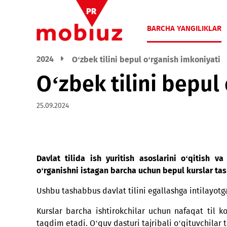
BARCHA YANGIL
2024
O‘zbek tilini bepul o‘rganish imkon
O‘zbek tilini bep
25.09.2024
Davlat tilida ish yuritish asoslarini o‘qi
o‘rganishni istagan barcha uchun bepul kurslar
Ushbu tashabbus davlat tilini egallashga intil