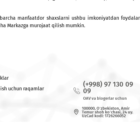
 til ko‘nikmalarini yaxshilash, balki kasbiy va shaxs
chilar tomonidan ishlab chiqilgan bo‘lib, ham nazariy, h
Markaz barcha manfaatdor shaxslarni ushbu imkoniyatd
r bo‘yicha Markazga murojaat qilish mumkin.
Yangiliklar
(+998) 97
Bog`lanish uchun raqamlar
09
OAV va blogerl
100000, O‘zbeki