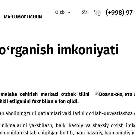
O'zb
IKLAR
MA‘LUMOT UCHUN
iyati
ul o‘rganish imkoniya
tish va malaka oshirish markazi o‘zbek tilini
 tashkil etilganini faxr bilan e’lon qildi.
ayotgan aholining turli qatlamlari vakillarini qo‘llab-q