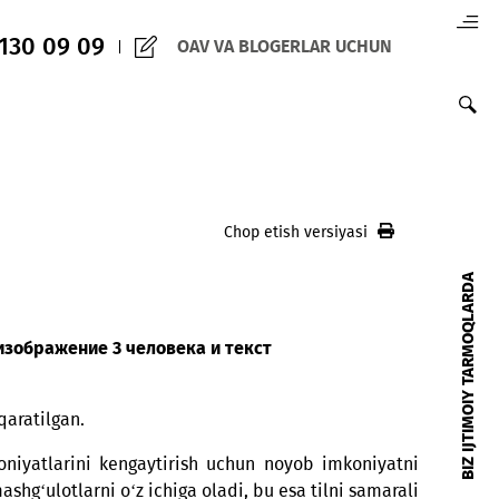
(+998) 97 130 09 09
OAV VA BLOGERLAR 
ti
Chop etish versiy
uvvatlashga qaratilgan.