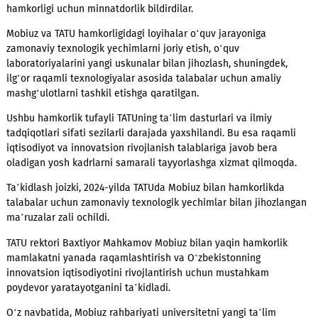
ishonchli hamkori bo‘lib, yuqori malakali mutaxassislarni
tayyorlashda har tomonlama ko‘mak berib kelmoqda.
Uchrashuv davomida universitet vakillari Mobiuz mobil opera
ta’lim va raqamli texnologiyalar sohasidagi faol hamda sama
hamkorligi uchun minnatdorlik bildirdilar.
Mobiuz va TATU hamkorligidagi loyihalar o‘quv jarayoniga
zamonaviy texnologik yechimlarni joriy etish, o‘quv
laboratoriyalarini yangi uskunalar bilan jihozlash, shuningdek
ilg‘or raqamli texnologiyalar asosida talabalar uchun amaliy
mashg‘ulotlarni tashkil etishga qaratilgan.
Ushbu hamkorlik tufayli TATUning ta’lim dasturlari va ilmiy
tadqiqotlari sifati sezilarli darajada yaxshilandi. Bu esa raqa
iqtisodiyot va innovatsion rivojlanish talablariga javob bera
oladigan yosh kadrlarni samarali tayyorlashga xizmat qilmoq
Ta’kidlash joizki, 2024-yilda TATUda Mobiuz bilan hamkorlikda
talabalar uchun zamonaviy texnologik yechimlar bilan jihozl
ma’ruzalar zali ochildi.