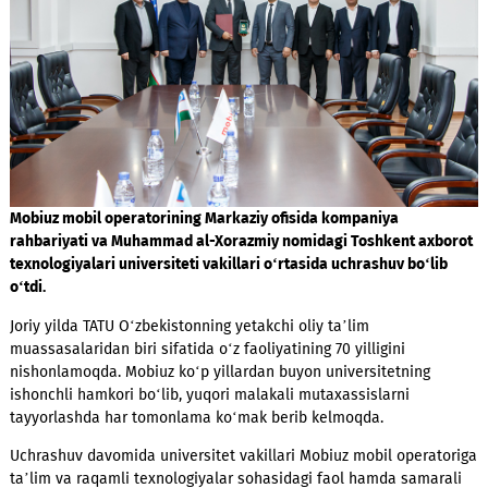
Mobiuz mobil operatorining Markaziy ofisida kompaniya
rahbariyati va Muhammad al-Xorazmiy nomidagi Toshkent ax
texnologiyalari universiteti vakillari o‘rtasida uchrashuv bo‘l
o‘tdi.
Joriy yilda TATU O‘zbekistonning yetakchi oliy ta’lim
muassasalaridan biri sifatida o‘z faoliyatining 70 yilligini
nishonlamoqda. Mobiuz ko‘p yillardan buyon universitetning