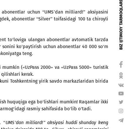
oqda! Ahir katta hajmda pul yutib, uni xohlagan maq
ha amaldagi abonentlar uchun “UMS’dan milliard!” ak
a, shuningdek, abonentlar “Silver” toifasidagi 100 ta
m oylik abonent to‘loviga ulangan abonentlar avtomat
. Imkoniyatlar sonini ko‘paytirish uchun abonentlar 40
plam bitta imkoniyatga teng.
 aylanishlari mumkin («UzPass 2000» va «UzPass 5000»
arini xarid qilishlari kerak.
ng 12-fevral kuni Toshkentning yirik savdo markazlarid
an qo‘lga kiritish huquqiga ega bo‘lishlari mumkin! Raqa