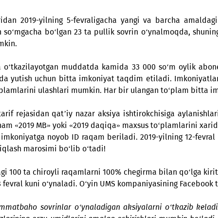
rni ezgu maqsadlarda sarflashingiz uchun imkon berm
dekabridan 2019-yilning 5-fevraligacha yangi va barc
llion so‘mgacha bo‘lgan 23 ta pullik sovrin o‘ynalmoqd
lari mumkin.
y. Aksiya o‘tkazilayotgan muddatda kamida 33 000 so‘
 shu onda yutish uchun bitta imkoniyat taqdim etiladi
s to‘plamlarini ulashlari mumkin. Har bir ulangan to‘
m tarif rejasidan qat’iy nazar aksiya ishtirokchisiga
n ular ham «2019 MB» yoki «2019 daqiqa» maxsus to‘plaml
ar bir imkoniyatga noyob ID raqam beriladi. 2019-yilni
rini aniqlash marosimi bo‘lib o‘tadi!
toifasidagi 100 ta chiroyli raqamlarni 100% chegirma bil