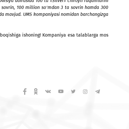
ng Facebook tarmog‘idagi rasmiy sahifasida bo‘lib o‘tadi
‘tkazib keladi. “UMS’dan milliard!” aksiyasi huddi shu
in bo‘ladi. Aksiya doirasida 100 ta «Silver» chiroyli ra
 so‘mdan 4 ta sovrin, 100 million so‘mdan 3 ta sovrin 
bir ishtirokchisida mavjud. UMS kompaniyasi nomidan bar
 sizga kulib boqishiga ishoning! Kompaniya esa talab