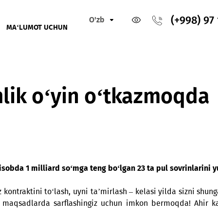
O'zb
IKLAR
MA‘LUMOT UCHUN
zmoqda
o‘mlik o‘yin o‘tkazm
y hisobda 1 milliard so‘mga teng bo‘lgan 23 ta pul so
i qizingiz kontraktini to‘lash, uyni ta’mirlash – kelasi