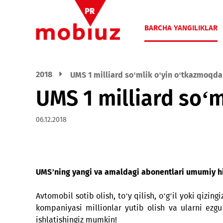
BARCHA YANGIL
2018
UMS 1 milliard so‘mlik o‘yin o‘tka
UMS 1 milliard s
06.12.2018
UMS’ning yangi va amaldagi abonentlari umumi
Avtomobil sotib olish, to‘y qilish, o‘g‘il yok