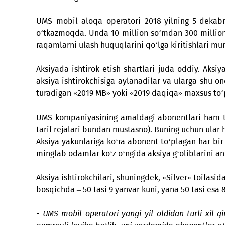
kompaniyasi millionlar yutib olish va ula
ishlatishingiz mumkin!
UMS mobil aloqa operatori 2018-yilning 5-
o‘tkazmoqda. Unda 10 million so‘mdan 300 mi
raqamlarni ulash huquqlarini qo‘lga kiritish
Aksiyada ishtirok etish shartlari juda oddi
aksiya ishtirokchisiga aylanadilar va ularga
turadigan «2019 MB» yoki «2019 daqiqa» maxsu
UMS kompaniyasining amaldagi abonentlari ha
tarif rejalari bundan mustasno). Buning uchu
Aksiya yakunlariga ko‘ra abonent to‘plagan h
minglab odamlar ko‘z o‘ngida aksiya g‘olibla
Aksiya ishtirokchilari, shuningdek, «Silver» 