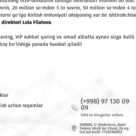
si esa 8 fevral kuni o‘ynaladi. O‘yin UMS kompaniyasini
i xil qimmatbaho sovrinlar o‘ynaladigan aksiyalarni o
lar o‘zlarining orzu-umidlarini amalga oshirishlari mumk
0 ta sovrin, 20 million so‘mdan 5 ta sovrin, 50 million
u yutuqlarni qo‘lga kiritish imkoniyati aksiyaning xar 
ijorat direktori Lola Filatova
.
 foydalaning, VIP suhbat quring va omad albatta aynan
rlarga boy bo‘lishiga yanada harakat qiladi!