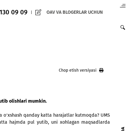
(+998) 97 130 09 09
OAV VA BLOGERLAR 
oqda
Chop etish versiy
vrinlarini yutib olishlari mumkin.
 yilda sizni shunga o‘xshash qanday katta harajatlar kutm