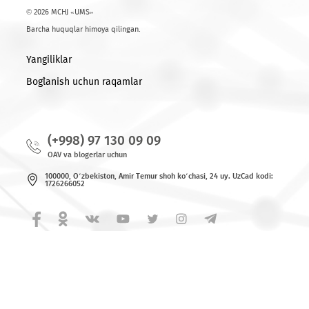
© 2026 MCHJ «UMS»
Barcha huquqlar himoya qilingan.
Yangiliklar
Bog`lanish uchun raqamlar
(+998) 97 130 09 09
OAV va blogerlar uchun
100000, O‘zbekiston, Аmir Tеmur shoh ko‘chаsi, 24 uy. UzCad kodi:
1726266052