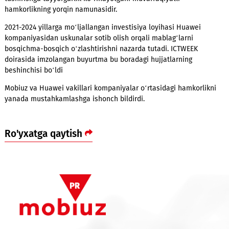
joriy etishga qaratilgan.
4G LTE qamrovining kengayganligi, 5G tarmog‘ini joriy etish
boshlanganligi hamda VoLTE/ViLTE texnologiyalarini ishga
tushirishga tayyorgarlik ko‘rinayotgani muvaffaqiyatli
hamkorlikning yorqin namunasidir.
2021-2024 yillarga mo‘ljallangan investisiya loyihasi Huawei
kompaniyasidan uskunalar sotib olish orqali mablag‘larni
bosqichma-bosqich o‘zlashtirishni nazarda tutadi. ICTWEEK
doirasida imzolangan buyurtma bu boradagi hujjatlarning
beshinchisi bo‘ldi
Mobiuz va Huawei vakillari kompaniyalar o‘rtasidagi hamkorl
yanada mustahkamlashga ishonch bildirdi.
Ro'yxatga qaytish