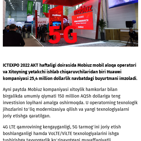
ICTEXPO 2022 AKT haftaligi doirasida Mobiuz mobil aloqa oper
va Xitoyning yetakchi ishlab chiqaruvchilaridan biri Huawei
kompaniyasi 25,4 million dollarlik navbatdagi buyurtmani imz
Ayni paytda Mobiuz kompaniyasi xitoylik hamkorlar bilan
birgalikda umumiy qiymati 150 million AQSh dollariga teng
investision loyihani amalga oshirmoqda. U operatorning texn
jihozlarini to‘liq modernizasiya qilish va yangi texnologiyalar