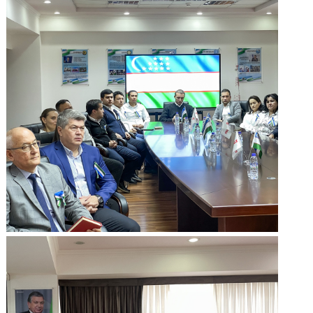
ishonch va umid rangi, xalqimizning azaliy qadriyatlari. Qizil
chiziqlar – bu odamlarning tomirlarida oqayotgan qon, erkinli
sevuvchi ajdodlarni eslatuvchi, hayotiy kuch va abadiyat ramz