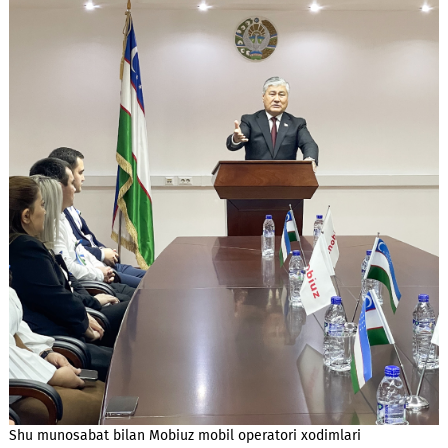
yil to‘lmoqda.