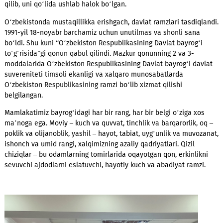
bayroqning tushirilishi davlatning mag'lubiyatini anglatadi. “
tuzuklari”da qayd etilganidek, janglarda g‘alaba qozongan, ma
va jasorat ko‘rsatgan amir va zobitlarga bayroq va nog‘ora s
qilingan. Bu ham davlat ramzlarining yuksak mavqeidan dalol
beradi. Mo‘g‘ullarga qarshi janglarda o‘z yurti ozodligi uchun
kurashgan Najmiddin Kubro o‘z vatani bayrog‘ini astoydil hi
qilib, uni qo‘lida ushlab halok bo‘lgan.
O‘zbekistonda mustaqillikka erishgach, davlat ramzlari tasdiq
1991-yil 18-noyabr barchamiz uchun unutilmas va shonli sana
bo‘ldi. Shu kuni “O‘zbekiston Respublikasining Davlat bayrog‘
to‘g‘risida”gi qonun qabul qilindi. Mazkur qonunning 2 va 3-
moddalarida O‘zbekiston Respublikasining Davlat bayrog‘i da
suvereniteti timsoli ekanligi va xalqaro munosabatlarda
O‘zbekiston Respublikasining ramzi bo‘lib xizmat qilishi
belgilangan.
Mamlakatimiz bayrog‘idagi har bir rang, har bir belgi o‘ziga x
ma’noga ega. Moviy – kuch va quvvat, tinchlik va barqarorlik, 
poklik va olijanoblik, yashil – hayot, tabiat, uyg‘unlik va muvo