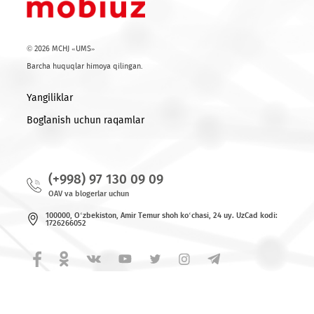
Ro'yxatga qaytish
© 2026 MCHJ «UMS»
Barcha huquqlar himoya qilingan.