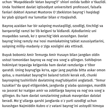
Shu munosabat bilan Mobiuz mobil operatori xodimlari
uchun
“Muqaddasdir Vatan bayrog'i!”
shiori ostida tadbir o‘tka
Unda Toshkent davlat iqtisodiyot universiteti professori, fals
fanlari doktori Azamat Muxtorov O‘zbekiston bayrog‘i haqidag
ko‘plab qiziqarli ma’lumotlar bilan o‘rtoqlashdi.
Bayroq azaldan har bir xalqning mustaqilligi, ozodligi, tinchlig
barqarorligi ramzi bo‘lib kelgani ta’kidlandi. Ajdodlarimiz uni
muqaddas sanab, ko‘z qorachig‘idek asrashgan. Davlat
bayrog‘ining ramziy ma’nosi mamlakatning tabiat xususiyatlar
xalqning milliy-madaniy o‘ziga xosligini aks ettiradi.
Buyuk bobomiz Amir Temurga Amir Husayn bilan jangdan oldi
ustozi tomonidan bayroq va nog‘ora sovg‘a qilingan. Sohibqi
hokimiyat tepasiga kelganida ham davlat ramzlariga e’tibor
qaratdi. Uning buyrug'iga ko'ra, agar jang paytida bitta askar
qolsa, u mamlakat bayrog'ini baland tutishi kerak edi, chunki