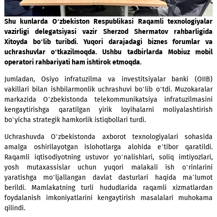
Shu kunlarda O
‘
zbekiston Respublikasi Raqamli texnolog
vazirligi delegatsiyasi vazir Sherzod Shermatov rahbarl
Xitoyda bo
‘
lib turibdi. Yuqori darajadagi biznes forum
uchrashuvlar
o
‘
tkazilmoqda
. Ushbu tadbirlarda Mobiuz 
operatori rahbariyati ham ishtirok et
moqda
.
Jumladan, Osiyo infratuzilma va investitsiyalar banki (
vakillari bilan ishbilarmonlik uchrashuvi bo‘lib o‘tdi. Muzok
markazida O‘zbekistonda telekommunikatsiya infratuzilm
kengaytirishga qaratilgan yirik loyihalarni moliyalasht
bo‘yicha strategik hamkorlik istiqbollari turdi.
Uchrashuvda O‘zbekistonda axborot texnologiyalari soh
amalga oshirilayotgan islohotlarga alohida e’tibor qara