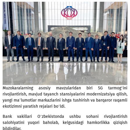
Raqamli iqtisodiyotning ustuvor yo‘nalishlari, soliq imtiyo
yosh mutaxassislar uchun yuqori malakali ish o‘rinl
yaratishga mo‘ljallangan davlat dasturlari haqida ma’
berildi. Mamlakatning turli hududlarida raqamli xizmatl
foydalanish imkoniyatlarini kengaytirish masalalari muh
qilindi.