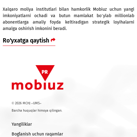
Muzokaralarning asosiy mavzularidan biri 5G tarmo
rivojlantirish, mavjud tayanch stansiyalarini modernizatsiya q
yangi ma’lumotlar markazlarini ishga tushirish va barqaror r
ekotizimni yaratish rejalari bo‘ldi.
Bank vakillari O‘zbekistonda ushbu sohani rivojlant
salohiyatini yuqori baholab, kelgusidagi hamkorlikka qi
bildirdilar.
Xalqaro moliya institutlari bilan hamkorlik Mobiuz uchun
imkoniyatlarni ochadi va butun mamlakat bo‘ylab milli
abonentlarga amaliy foyda keltiradigan strategik loyiha
amalga oshirish imkonini beradi.
Ro'yxatga qaytish