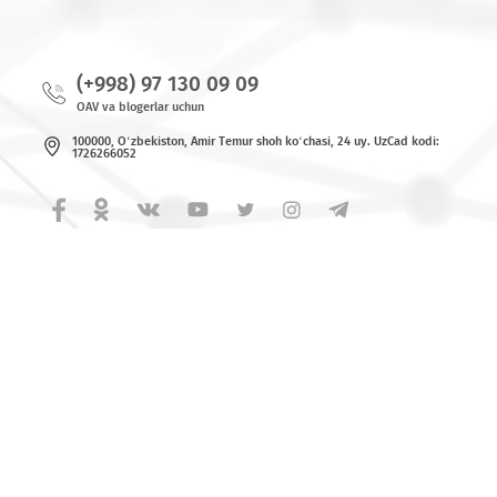
© 2026 MCHJ «UMS»
Barcha huquqlar himoya qilingan.
Yangiliklar
Bog`lanish uchun raqamlar
(+998) 97 130 09 09
OAV va blogerlar uchun
100000, O‘zbekiston, Аmir Tеmur shoh ko‘chаsi, 24 uy. UzCad kodi:
1726266052