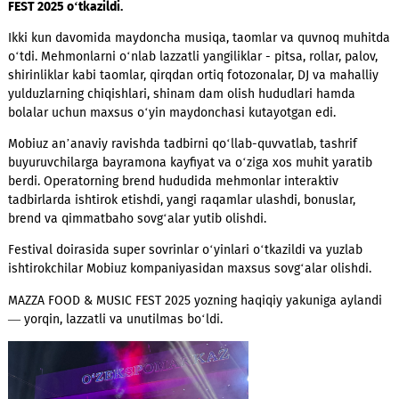
29-30 avgust kunlari Toshkentdagi UzExpo Center yozgi mayd
yozning eng kutilgan festivallaridan biri — MAZZA FOOD & MU
FEST 2025 o‘tkazildi
.
Ikki kun davomida maydoncha musiqa, taomlar va quvnoq mu
o‘tdi. Mehmonlarni o‘nlab lazzatli yangiliklar - pitsa, rollar, pa
shirinliklar kabi taomlar, qirqdan ortiq fotozonalar, DJ va maha
yulduzlarning chiqishlari, shinam dam olish hududlari hamda
bolalar uchun maxsus o‘yin maydonchasi kutayotgan edi.
Mobiuz an’anaviy ravishda tadbirni qo‘llab-quvvatlab, tashrif
buyuruvchilarga bayramona kayfiyat va o‘ziga xos muhit yara
berdi. Operatorning brend hududida mehmonlar interaktiv
tadbirlarda ishtirok etishdi, yangi raqamlar ulashdi, bonuslar,
brend va qimmatbaho sovg‘alar yutib olishdi.
Festival doirasida super sovrinlar o‘yinlari o‘tkazildi va yuzla
ishtirokchilar Mobiuz kompaniyasidan maxsus sovg‘alar olish
MAZZA FOOD & MUSIC FEST 2025 yozning haqiqiy yakuniga ayl
— yorqin, lazzatli va unutilmas bo‘ldi.