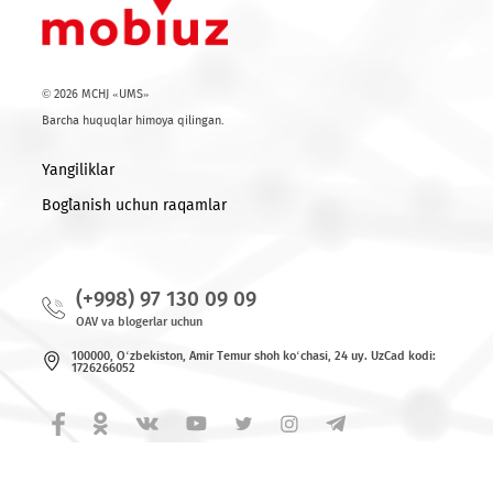
haftaligi tadbirlari CAEx Uzbekistan ko‘rgazmalar markazida
o‘tkaziladi.
Ro'yxatga qaytish
© 2026 MCHJ «UMS»
Barcha huquqlar himoya qilingan.
Yangiliklar