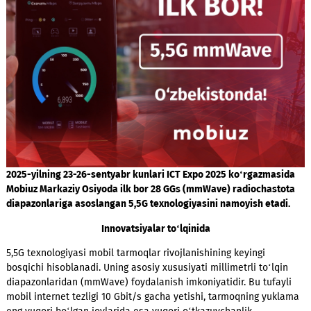
2025-yilning 23-26-sentyabr kunlari ICT Expo 2025 ko
‘
rgazmas
Mobiuz Markaziy Osiyoda ilk bor 28 GGs (mmWave) radiochas
diapazonlariga asoslangan 5,5G texnologiyasini namoyish eta
Innovatsiyalar to‘lqinida