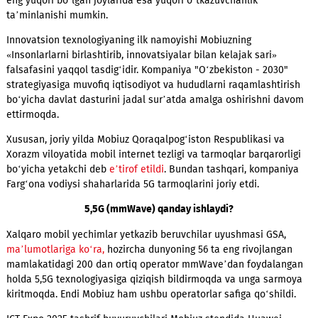
5,5G texnologiyasi mobil tarmoqlar rivojlanishining keyingi
bosqichi hisoblanadi. Uning asosiy xususiyati millimetrli to‘lq
diapazonlaridan (mmWave) foydalanish imkoniyatidir. Bu tufa
mobil internet tezligi 10 Gbit/s gacha yetishi, tarmoqning yu
eng yuqori bo‘lgan joylarida esa yuqori o‘tkazuvchanlik
ta’minlanishi mumkin.
Innovatsion texnologiyaning ilk namoyishi Mobiuzning
«Insonlarlarni birlashtirib, innovatsiyalar bilan kelajak sari»
falsafasini yaqqol tasdig‘idir. Kompaniya "O‘zbekiston - 2030
strategiyasiga muvofiq iqtisodiyot va hududlarni raqamlashti
bo‘yicha davlat dasturini jadal sur’atda amalga oshirishni d
ettirmoqda.
Xususan, joriy yilda Mobiuz Qoraqalpog‘iston Respublikasi va
Xorazm viloyatida mobil internet tezligi va tarmoqlar barqaror
bo‘yicha yetakchi deb
e’tirof etildi
. Bundan tashqari, kompan
Farg‘ona vodiysi shaharlarida 5G tarmoqlarini joriy etdi.
5,5G (mmWave) qanday ishlaydi?