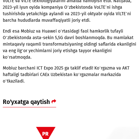
Avval namoyish - keyin joriy etish
Mobiuz mobil operatori tomonidan 5,5Gni tijoriy joriy etish fa
vaqt masalasidir. Kompaniya har yili O‘zbekiston uchun yangi
texnologik yechimlarni namoyish etib, sinovdan o‘tkazganda
so‘ng o‘z faoliyatida faol qo‘llaydi.
Xususan, 2022-yilda ICT Expo doirasida Mobiuz birinchi marta
VoLTE va ViLTE texnologiyalarini amalda namoyish etdi. Natij
2023-yil iyun oyida kompaniya O‘zbekistonda VoLTE’ni ishga
tushirishda yetakchiga aylandi va 2023-yil oktyabr oyida ViLTE
barcha hududlarda muvaffaqiyatli joriy etdi.
Endi esa Mobiuz va Huawei o‘rtasidagi faol hamkorlik tufayli
O‘zbekistonda asta-sekin 5,5G davri boshlanmoqda. Bu maml
mintaqaviy raqamli transformatsiyaning oldingi saflarida ekan
va eng ilg‘or yechimlarni joriy etishga tayyor ekanligini
ko‘rsatmoqda.
Mobiuz barchani ICT Expo 2025 ga taklif etadi! Ko‘rgazma va 