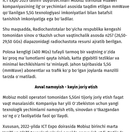
Xalqaro mobil yechimlar yetkazib beruvchilar uyushmasi GSA,
ma’lumotlariga ko‘ra,
hozircha dunyoning 56 ta eng rivojlang
mamlakatidagi 200 dan ortiq operator mmWave’dan foydala
holda 5,5G texnologiyasiga qiziqish bildirmoqda va unga sar
kiritmoqda. Endi Mobiuz ham ushbu operatorlar safiga qo‘shil
ICT Expo 2025 tashrif buyuruvchilari Mobiuz stendida Huawei
kompaniyasining ilg‘or yechimlari asosida taqdim etilgan 
qo‘llanilgan 5,5G texnologiyasi imkoniyatlari bilan batafsil
tanishish imkoniyatiga ega bo‘ladilar.
Shu maqsadda, Radiochastotalar bo‘yicha respublika kengas
tomonidan sinov o‘tkazish uchun vaqtinchalik asosda n257 (2
29,50 GGs) diapazonidagi radiochastota resursi ajratib berilga
Polosa kengligi (400 MGs) tufayli tarmoq bir vaqtning o‘zida
ko‘proq ma’lumotlarni qayta ishlab, katta gigabitli tezliklar v
minimal kechikishlarni ta’minlaydi. Jahon tajribasida 5,5G
(mmWave) abonentlar va trafik ko‘p bo‘lgan joylarda manzilli
tarzda o‘rnatiladi.