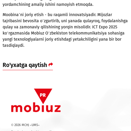
bilan birgalikda ovozli yordamchi tizimini doimiy ravishda o‘q
bormoqda, noaniqliklar va murakkab algoritmlarni aniqlab, tu
bormoqda.
Kelajakdagi rejalar - xizmatni kengaytirish, shuningdek,
abonentlarga nafaqat ovozli, balki matnli shaklda ham masla
va yordam ko‘rsatish kiradi.
Bugungi kunda dunyoning yirik operatorlari koll-markazlarga 
idrok yordamchilarini faol joriy etmoqda. Bu borada Mobiuz
O‘zbekistondagi dastlabki operatorlardan biri bo‘lib, mahalliy
xususiyatlarni hisobga olgan holda o‘zbek tilida virtual
yordamchining amaliy ishini namoyish etmoqda.
Moobina’ni joriy etish - bu raqamli innovatsiyadir. Mijozlar
tajribasini bevosita o‘zgartirib, uni yanada qulayroq, foydala
qulay va zamonaviy qilishining yorqin misolidir. ICT Expo 2025
ko‘rgazmasida Mobiuz O‘zbekiston telekommunikatsiya soha
yangi texnologiyalarni joriy etishdagi yetakchiligini yana bir b
tasdiqlaydi.