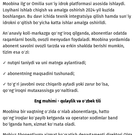
abonentlarga ovozli xizmat ko‘rsatish tizimiga muvaffaqiyatli 
etildi. 0890 va (+998) 97 1300909 raqamlariga qo‘ng‘iroq qilga
abonentlar avtomatik tarzda ovozli yordamchi bilan muloqot
kirishadi.
Moobina ilg‘or Omilia sun’iy idrok platformasi asosida ishlayd
Loyihani ishlab chiqish va amalga oshirish 2024-yil kuzida
boshlangan. Bu davr ichida texnik integratsiya qilish hamda s
idrokni o‘qitish bo‘yicha katta ishlar amalga oshirildi.
An’anaviy koll-markazga qo‘ng‘iroq qilganda, abonentlar oda
raqamlarni bosib, ovozli menyudan foydaladi. Moobina yord
abonent savolni ovozli tarzda va erkin shaklda berishi mumki
tizim esa o‘zi:
✓ nutqni taniydi va uni matnga aylantiradi;
✓ abonentning maqsadini tushunadi;
✓ to‘g‘ri javobni ovoz chiqarib aytadi yoki zarur bo‘lsa,
qo‘ng‘iroqni mutaxassisga yo‘naltiradi.