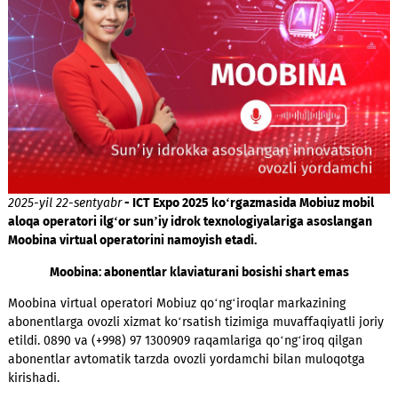
2025-yil 22-sentyabr
- ICT Expo 2025 ko‘rgazmasida Mobiuz mo
aloqa operatori ilg‘or sun’iy idrok texnologiyalariga asoslan
Moobina virtual operatorini namoyish etadi.
Moobina: abonentlar klaviaturani bosishi shart emas
Moobina virtual operatori Mobiuz qo‘ng‘iroqlar markazining