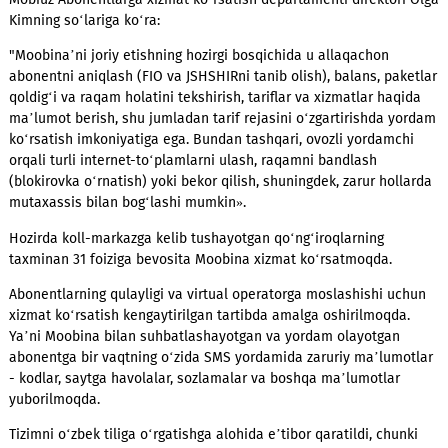
Eng muhimi - qulaylik va o‘zbek tili
Moobina bir vaqtning o‘zida o‘nlab abonentlarga, hatto
qo‘ng‘iroqlar ko‘payib ketganda va operator-xodimlar band
bo‘lganda ham, xizmat ko‘rsata oladi.
Mobiuz Abonentlarga xizmat ko‘rsatish departamenti direktor
Kimning so‘lariga ko‘ra:
"Moobina’ni joriy etishning hozirgi bosqichida u allaqachon
abonentni aniqlash (FIO va JSHSHIRni tanib olish), balans, pa
qoldig‘i va raqam holatini tekshirish, tariflar va xizmatlar haq
ma’lumot berish, shu jumladan tarif rejasini o‘zgartirishda 
ko‘rsatish imkoniyatiga ega. Bundan tashqari, ovozli yordamc
orqali turli internet-to‘plamlarni ulash, raqamni bandlash
(blokirovka o‘rnatish) yoki bekor qilish, shuningdek, zarur hol
mutaxassis bilan bog‘lashi mumkin».
Hozirda koll-markazga kelib tushayotgan qo‘ng‘iroqlarning
taxminan 31 foiziga bevosita Moobina xizmat ko‘rsatmoqda.