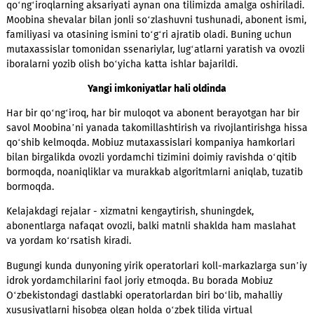
Abonentlarning qulayligi va virtual operatorga moslashishi u
xizmat ko‘rsatish kengaytirilgan tartibda amalga oshirilmoqd
Ya’ni Moobina bilan suhbatlashayotgan va yordam olayotgan
abonentga bir vaqtning o‘zida SMS yordamida zaruriy ma’lum
- kodlar, saytga havolalar, sozlamalar va boshqa ma’lumotlar
yuborilmoqda.
Tizimni o‘zbek tiliga o‘rgatishga alohida e’tibor qaratildi, chu
qo‘ng‘iroqlarning aksariyati aynan ona tilimizda amalga oshiri
Moobina shevalar bilan jonli so‘zlashuvni tushunadi, abonent
familiyasi va otasining ismini to‘g‘ri ajratib oladi. Buning uc
mutaxassislar tomonidan ssenariylar, lug‘atlarni yaratish va 
iboralarni yozib olish bo‘yicha katta ishlar bajarildi.
Yangi imkoniyatlar hali oldinda
Har bir qo‘ng‘iroq, har bir muloqot va abonent berayotgan har
savol Moobina’ni yanada takomillashtirish va rivojlantirishga
qo‘shib kelmoqda. Mobiuz mutaxassislari kompaniya hamkorl