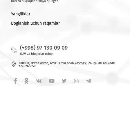
Ro'yxatga qaytish
© 2026 MCHJ «UMS»
Barcha huquqlar himoya qilingan.
Yangiliklar
Bog`lanish uchun raqamlar