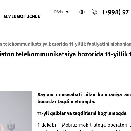
O'zb
IKLAR
MA‘LUMOT UCHUN
bekiston telekommunikatsiya bozorida 11-yillik faoliya
‘zbekiston telekommunikatsiya bozorida 
Bayram munosabati bilan kom
bonuslar taqdim etmoqda.
11-yil qalblar va taqdirlarni 