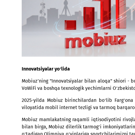
Innovatsiyalar yo‘lida
Mobiuz’ning "Innovatsiyalar bilan aloqa" shi
VoWiFi va boshqa texnologik yechimlarni O‘z
2025-yilda Mobiuz birinchilardan bo‘lib Far
viloyatida mobil internet tezligi va tarmoq b