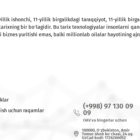
tarmoqlardan foydalanish (YouTube, Telegram, Instagra
tdan 20-noyabrgacha bo‘lib o‘tgan MobiWin aksiyasi
11-yillik ishonchi, 11-yillik birgalikdagi taraqqiyot, 11-
mumiy tarixning bir bo‘lagidir. Bu tarix texnologiyalar 
chaki biznes yuritishi emas, balki millionlab oilalar h