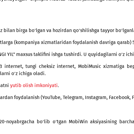
ivojlantirish va "O‘zbekiston 2030" strategiyasini amal
yatlarini muntazam kengaytirib, tadbirkorlarni faol q
mizni tayyorlayotgan "Olympic Mobiuz" futbol jamoasiga
i Mobiuz bilan birga bo‘lgan va hozirdan qo‘shilishga ta
abonentlarga (kompaniya xizmatlaridan foydalanish dav
 YANGI YIL" maxsus taklifini ishga tushirdi. U quyidagil
 100 GB internet, tungi cheksiz internet, MobiMusic
‘iroqlarni o‘z ichiga oladi.
hki ovqatni
yutib olish imkoniyati
.