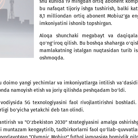
1-dekabr - Mobiuz mobil aloqa
shu kunida 19 mingdan ortiq a
bu nafaqat tijoriy ishga tushir
8,1 milliondan ortiq abonent 
imkoniyatini ishonib topshirgan
Aloqa shunchaki megabayt v
qo‘ng‘iroq qilish. Bu boshqa sh
mamlakatning istalgan nuqtasi
oshmoqda.
ori - bu doimo yangi yechimlar va imkoniyatlarga intil
bekistonda namoyish etish va joriy qilishda peshqadam 
g‘ona vodiysida 5G texnologiyasini faol rivojlantiri
arqarorligi bo‘yicha yetakchi deb tan olindi.