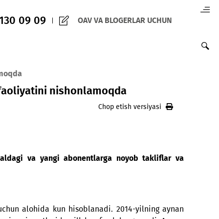
(+998) 97 130 09 09
OAV VA BLOGERLAR 
tini nishonlamoqda
11-yillik faoliyatini nishonlamoqda
Chop etish versiy
paniya amaldagi va yangi abonentlarga noyob takl
bog‘lamoqda