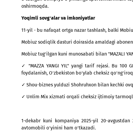
Mobiuz mamlakatning raqamli iqtisodiyotini r
bilan birga, Mobiuz dilerlik tarmog‘i imkoni
o‘tadigan Olimpiya o‘yinlariga sportchilari
oshirmoqda.
Yoqimli sovg‘alar va imkoniyatlar
11-yil - bu nafaqat ortga nazar tashlash, balk
Mobiuz sodiqlik dasturi doirasida amaldagi 
Mobiuz tug‘ilgan kuni munosabati bilan "MAZALI
✓ "MAZZA YANGI YIL" yangi tarif rejasi. Bu
foydalanish, O‘zbekiston bo‘ylab cheksiz qo‘ng
✓ Shou-biznes yulduzi Shohruhxon bilan kec