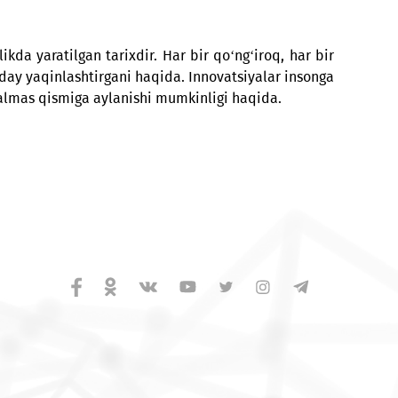
m, Facebook, Facebook Messenger).
ning barcha ishtirokchilari orasida BYD Song Plus 
yillik birgalikda yaratilgan tarixdir. Har bir qo‘ng‘iroq
insonlarni qanday yaqinlashtirgani haqida. Innovatsiyala
ayotining ajralmas qismiga aylanishi mumkinligi haqida