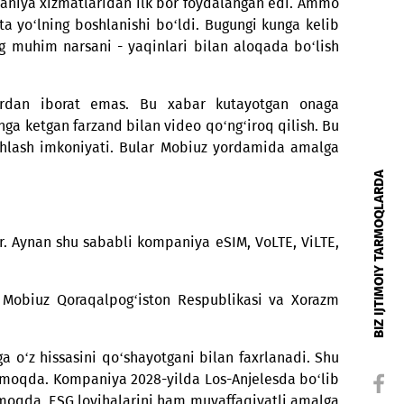
 operatori uchun alohida kun hisoblanadi. 2014-yilni
bonent kompaniya xizmatlaridan ilk bor foydalangan e
ish, balki katta yo‘lning boshlanishi bo‘ldi. Bugungi ku
Mobiuz’ga eng muhim narsani - yaqinlari bilan aloqad
.
a daqiqalardan iborat emas. Bu xabar kutayotg
aharga o‘qishga ketgan farzand bilan video qo‘ng‘iroq q
dan turib ishlash imkoniyati. Bular Mobiuz yordamid
ish va’dasidir. Aynan shu sababli kompaniya eSIM, VoLT
bo‘ldi.
shni boshladi. Mobiuz Qoraqalpog‘iston Respublikasi 