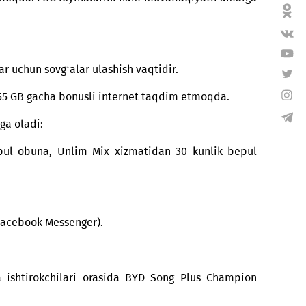
ga oshirishga o‘z hissasini qo‘shayotgani bilan faxrla
o‘llab-quvvatlamoqda. Kompaniya 2028-yilda Los-Anjeles
 homiylik qilmoqda. ESG loyihalarini ham muvaffaqiyat
yyor bo‘lganlar uchun sovg‘alar ulashish vaqtidir.
riga qarab) 55 GB gacha bonusli internet taqdim etmoq
arni o‘z ichiga oladi:
 xizmatiga bepul obuna, Unlim Mix xizmatidan 30 kunl