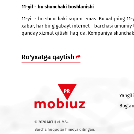
✓ Unlim Mix xizmati orqali cheksiz ijtimoiy 
1-dekabr kuni kompaniya 2025-yil 20-avgus
avtomobili o‘yinini ham o‘tkazadi.
11-yil - bu shunchaki boshlanishi
11-yil - bu shunchaki raqam emas. Bu xalqning 
xabar, har bir gigabayt internet - barchasi u
qanday xizmat qilishi haqida. Kompaniya shun
Ro'yxatga qaytish