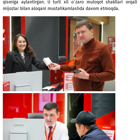
o‘zbekistonliklar hayotining bir qismiga aylandik. Va biz siz
birga rivojlanishda davom etamiz — g‘oyalaringizni tingl
eshitamiz, amalga oshiramiz».
Mobiuz’da Kompaniya kuni operatorning hayotidagi tamoy
yorqin tasdig‘i bo‘ldi: abonent — bu shunchaki ma’lum
bazasidagi raqam emas, balki har kuni fikri va qulayligi
bo‘lgan insondir. Kompaniya mijozlarga yo‘naltirilganlik
martalik tadbir emas, balki korporativ madaniyatning aj
qismiga aylantirgan. U turli xil o‘zaro muloqot shakllari 
mijozlar bilan aloqani mustahkamlashda davom etmoqda.