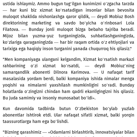
berishdi, masalalarni hal qilib, esdalik sovg‘alari va bo
taqdim etishdi.
"Mobiuz’da biz muntazam ravishda abonentlar bilan uchras
o‘tkazib, ularning fikrlarini o‘rganamiz va xizmat sifatini os
ustida ishlaymiz. Ammo bugun tug‘ilgan kunimizni o‘zgacha 
— har kuni biz xizmat ko‘rsatadigan insonlar bilan bev
muloqot shaklida nishonlashga qaror qildik, — deydi Mobiu
direktorining marketing va savdo bo‘yicha o‘rinbosari
Filatova. — Bunday jonli muloqot bizga bebaho tajriba b
Mijoz bilan yuzma-yuz turganingizda, suhbatlashganing
ko‘zlariga qaraganingizda — har bir raqam ortida o‘z ehtiyojl
tarixiga ega haqiqiy inson turganini yanada chuqurroq his qila
"Men kompaniyaga ulangani kelgandim, Xizmat ko‘rsatish m
rahbarining o‘zi xizmat ko‘rsatdi, — deydi Mobiuz
samarqandlik abonenti Dilnora Karimova. — U nafaqat 
masalasida yordam berdi, balki kompaniya ishida nimalar
yoqishi va nimalarni yaxshilash mumkinligini so‘radi. B
holatlarda o‘zingizni chindan ham qadrli ekanligingizni his qi