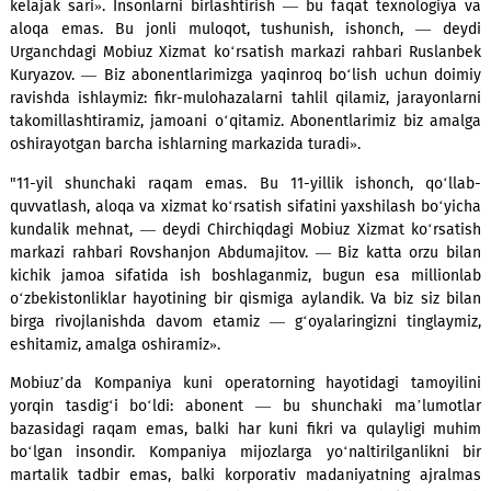
Bu juda samimiy va insoniy munosabat bo‘ldi».
Kun davomida tadbirda butun O‘zbekiston bo‘ylab y
abonentlar ishtirok etdi. Ular nafaqat sifatli xizmat, balki 
taassurotlarga ham ega bo‘lishdi.
"Bizning qarashimiz — «Odamlarni birlashtirib, innovatsiyalar
kelajak sari». Insonlarni birlashtirish — bu faqat texnolog
aloqa emas. Bu jonli muloqot, tushunish, ishonch, — 
Urganchdagi Mobiuz Xizmat ko‘rsatish markazi rahbari Rus
Kuryazov. — Biz abonentlarimizga yaqinroq bo‘lish uchun 
ravishda ishlaymiz: fikr-mulohazalarni tahlil qilamiz, jarayo
takomillashtiramiz, jamoani o‘qitamiz. Abonentlarimiz biz 
oshirayotgan barcha ishlarning markazida turadi».
"11-yil shunchaki raqam emas. Bu 11-yillik ishonch, qo‘
quvvatlash, aloqa va xizmat ko‘rsatish sifatini yaxshilash bo
kundalik mehnat, — deydi Chirchiqdagi Mobiuz Xizmat ko‘r
markazi rahbari Rovshanjon Abdumajitov. — Biz katta orzu
kichik jamoa sifatida ish boshlaganmiz, bugun esa milli