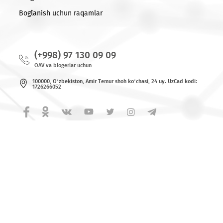
Ro'yxatga qaytish
© 2026 MCHJ «UMS»
Barcha huquqlar himoya qilingan.
Yangiliklar
Bog`lanish uchun raqamlar