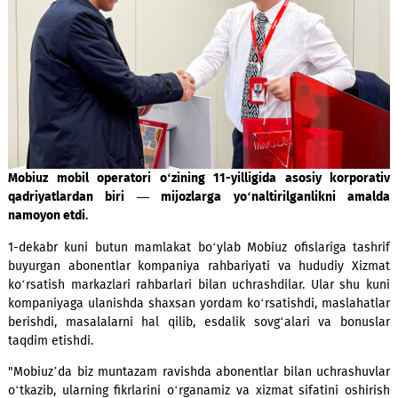
Mobiuz mobil operatori o
‘
zining 11-yilligida asosiy korp
qadriyatlardan biri — mijozlarga yo
‘
naltirilganlikni 
namoyon etdi.
1-dekabr kuni butun mamlakat bo‘ylab Mobiuz ofislariga t
buyurgan abonentlar kompaniya rahbariyati va hududiy X
ko‘rsatish markazlari rahbarlari bilan uchrashdilar. Ular sh
kompaniyaga ulanishda shaxsan yordam ko‘rsatishdi, masla