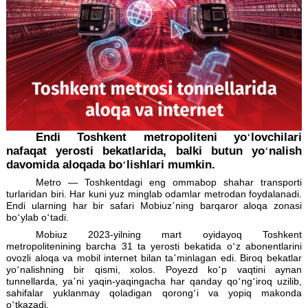
Endi Toshkent metropoliteni yo
‘
lovch
nafaqat yerosti bekatlarida, balki butun yo
‘
n
davomida aloqada bo
‘
lishlari mumkin.
Metro
— Toshkentdagi eng ommabop shahar trans
turlaridan biri. Har kuni yuz minglab odamlar metrodan foydal
Endi ularning har bir safari Mobiuz
’
ning barqaror aloqa 
bo
‘
ylab o
‘
tadi.
Mobiuz 2023-yilning mart oyidayoq Tosh
metropolitenining barcha 31 ta yerosti bekatida o
‘
z abonent