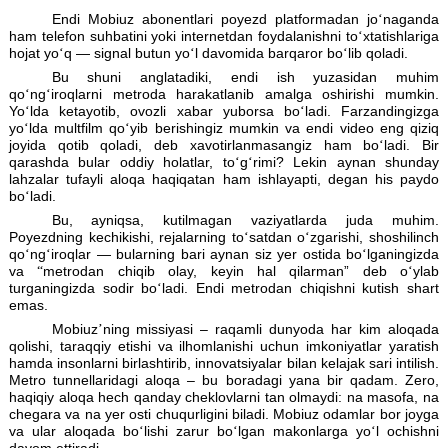
ovozli aloqa va mobil internet bilan ta
’
minlagan edi. Biroq be
yo
‘
nalishning bir qismi, xolos. Poyezd ko
‘
p vaqtini 
tunnellarda, ya
’
ni yaqin-yaqingacha har qanday qo
‘
ng
‘
iroq 
sahifalar yuklanmay qoladigan qorong
‘
i va yopiq ma
o
‘
tkazadi.
Endi Mobiuz abonentlari poyezd platformadan jo
‘
na
ham telefon suhbatini yoki internetdan foydalanishni to
‘
xtatis
hojat yo
‘
q
— signal butun yo
‘
l davomida barqaror bo
‘
lib qoladi
Bu shuni anglatadiki, endi ish yuzasidan 
qo
‘
ng
‘
iroqlarni metroda harakatlanib amalga oshirishi m
Yo
‘
lda ketayotib, ovozli xabar yuborsa bo
‘
ladi. Farzandi
yo
‘
lda multfilm qo
‘
yib berishingiz mumkin va endi video eng
joyida qotib qoladi, deb xavotirlanmasangiz ham bo
‘
lad
qarashda bular oddiy holatlar, to
‘
g
‘
rimi? Lekin aynan sh
lahzalar tufayli aloqa haqiqatan ham ishlayapti, degan his
bo
‘
ladi.
Bu, ayniqsa, kutilmagan vaziyatlarda juda m
Poyezdning kechikishi, rejalarning to
‘
satdan o
‘
zgarishi, shosh
qo
‘
ng
‘
iroqlar
— bularning bari aynan siz yer ostida bo
‘
lgani
va
“
metrodan chiqib olay, keyin hal qilarman” deb 
turganingizda sodir bo
‘
ladi. Endi metrodan chiqishni kutish
emas.