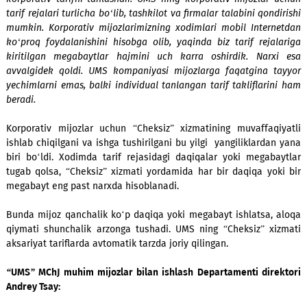
mumkin.
“UMS” MChJ muhim mijozlar bilan ishlash Departamenti dir
Andrey Tsay:
- Ulanish paytida eng mas’uliyatli oni - bu xodimlar 
korporativ tarifni tanlashdir. UMS ning korporativ mijozlar
tarif rejalari turlicha bo‘lib, tashkilot va firmalar talabini qon
mumkin. Korporativ mijozlarimizning xodimlari mobil Inter
ko‘proq foydalanishini hisobga olib, yaqinda biz tarif reja
kiritilgan megabaytlar hajmini uch karra oshirdik. Narx
avvalgidek qoldi. UMS kompaniyasi mijozlarga faqatgina 
yechimlarni emas, balki individual tanlangan tarif takliflari
beradi.
Korporativ mijozlar uchun “Cheksiz” xizmatining muvaffaq
ishlab chiqilgani va ishga tushirilgani bu yilgi yangiliklarda
biri bo‘ldi. Xodimda tarif rejasidagi daqiqalar yoki megab
tugab qolsa, “Cheksiz” xizmati yordamida har bir daqiqa yo