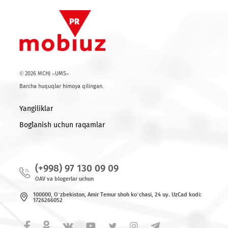
yuritayotgan, lekin korporativ mobil aloqadan foydalanma
kompaniyani tasavvur qilish qiyin. Shu tendensiyani hisobga
ko‘p sonli foydalanuvchilar bu sohadagi sinovdan o‘tgan
operatorlarini afzal bilishadi. UMS kompaniyasi ularning ish
yordamchisiga aylanishi va mijozlarga yangi mahsulotl
betakror yechimlar taklif qilishi mumkin.
Ro'yxatga qaytish
© 2026 MCHJ «UMS»
Barcha huquqlar himoya qilingan.