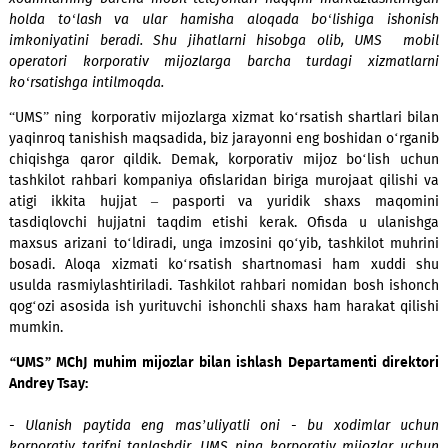
Andrey Tsay:
- Korporativ uyali aoqa mijozlar, hamkorlar va kompaniya 
xodimlar bilan muntazam aloqada bo‘lish demakd
xodimlarning barcha mobil telefonlari haqqini markazlashti
holda to‘lash va ular hamisha aloqada bo‘lishiga ish
imkoniyatini beradi. Shu jihatlarni hisobga olib, UMS 
operatori korporativ mijozlarga barcha turdagi xizmat
ko‘rsatishga intilmoqda.
“UMS” ning korporativ mijozlarga xizmat ko‘rsatish shartlari
yaqinroq tanishish maqsadida, biz jarayonni eng boshidan o‘
chiqishga qaror qildik. Demak, korporativ mijoz bo‘lish
tashkilot rahbari kompaniya ofislaridan biriga murojaat qili
atigi ikkita hujjat – pasporti va yuridik shaxs maq
tasdiqlovchi hujjatni taqdim etishi kerak. Ofisda u ula
maxsus arizani to‘ldiradi, unga imzosini qo‘yib, tashkilot m
bosadi. Aloqa xizmati ko‘rsatish shartnomasi ham xudd
usulda rasmiylashtiriladi. Tashkilot rahbari nomidan bosh i
qog‘ozi asosida ish yurituvchi ishonchli shaxs ham harakat q