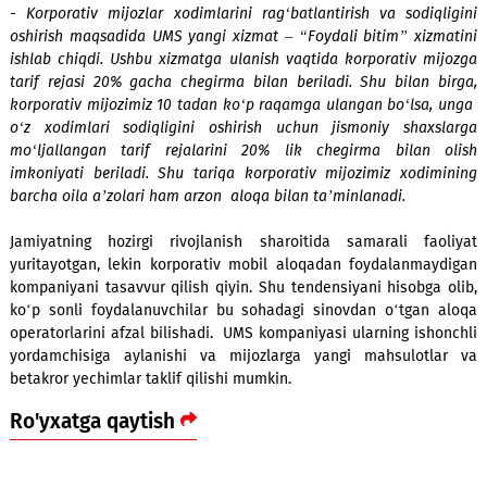
megabayt eng past narxda hisoblanadi.
Bunda mijoz qanchalik ko‘p daqiqa yoki megabayt ishlatsa,
qiymati shunchalik arzonga tushadi. UMS ning “Cheksiz” x
aksariyat tariflarda avtomatik tarzda joriy qilingan.
“UMS” MChJ muhim mijozlar bilan ishlash Departamenti dir
Andrey Tsay:
- Korporativ mijozlar xodimlarini rag‘batlantirish va sodiq
oshirish maqsadida UMS yangi xizmat – “Foydali bitim” xiz
ishlab chiqdi. Ushbu xizmatga ulanish vaqtida korporativ m
tarif rejasi 20% gacha chegirma bilan beriladi. Shu bilan 
korporativ mijozimiz 10 tadan ko‘p raqamga ulangan bo‘lsa
o‘z xodimlari sodiqligini oshirish uchun jismoniy shaxs
mo‘ljallangan tarif rejalarini 20% lik chegirma bilan 
imkoniyati beriladi. Shu tariqa korporativ mijozimiz xodi
barcha oila a’zolari ham arzon aloqa bilan ta’minlanadi.
Jamiyatning hozirgi rivojlanish sharoitida samarali fao