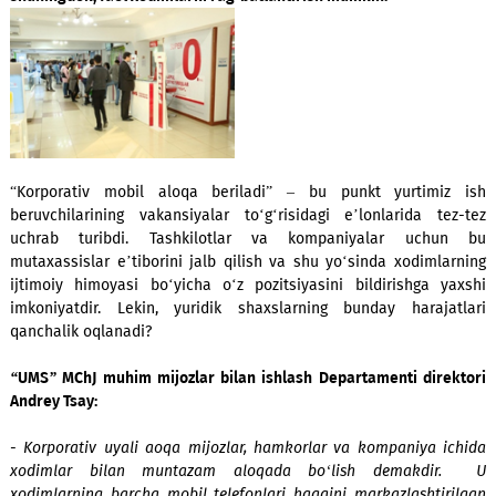
harajatlarni optimallashtirish, maksimum qulaylikka ega bo
shuningdek, faol xodimlarni rag‘batlantirish mumkin.
“Korporativ mobil aloqa beriladi” – bu punkt yurtimi
beruvchilarining vakansiyalar to‘g‘risidagi e’lonlarida t
uchrab turibdi. Tashkilotlar va kompaniyalar uch
mutaxassislar e’tiborini jalb qilish va shu yo‘sinda xodiml
ijtimoiy himoyasi bo‘yicha o‘z pozitsiyasini bildirishga 
imkoniyatdir. Lekin, yuridik shaxslarning bunday haraja
qanchalik oqlanadi?
“UMS” MChJ muhim mijozlar bilan ishlash Departamenti dir