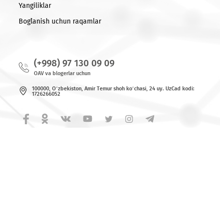
© 2026 MCHJ «UMS»
Barcha huquqlar himoya qilingan.
Yangiliklar
Bog`lanish uchun raqamlar
(+998) 97 130 09 09
OAV va blogerlar uchun