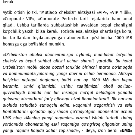
bo'yicha kompaniyaga qarashli ko'plab ofislar va tijorat hamk
savdo shahobchalariga murojaat qilish kerak holos.
Kompaniya amaldagi abonentlarni, ya'ni har xil davrlarda 
o'z ishonchli operatori sifatida tanlaganlarni ham unutgani
Ular yuqorida ko'rsatilgan tarif rejalarida bepul suhbatl
xizmatini ulash uchun *165*1# USSD-buyrug'idan foydalani
kerak.
Aytib o'tish joizki, “Mutlaqo cheksiz!” aktsiyasi «VIP», «VIP Yi
«Corporate VIP», «Corporate Perfect» tarif rejalarida ha
qiladi. Ushbu tariflarda suhbatlashish avvaldan bepul ekan
ko'pchilik yaxshi bilsa kerak. Hozirda esa, aktsiya shartlariga 
bu tariflardan foydalanayotgan abonentlar qo'shimcha 10
bonusga ega bo'lishlari mumkin.
«O'zbekiston aholisi abonentimizga aylanib, mamlakat bo
cheksiz va bepul suhbat qilishi uchun sharoit yaratdik. Bu
O'zbekiston mobil aloqa bozori tarixida birinchi marta bo'
va kommunikatsiyalarning yangi davrini ochib bermoqda. A
bo'yicha nafaqat daqiqalar, balki har oy 1000 MB dan 