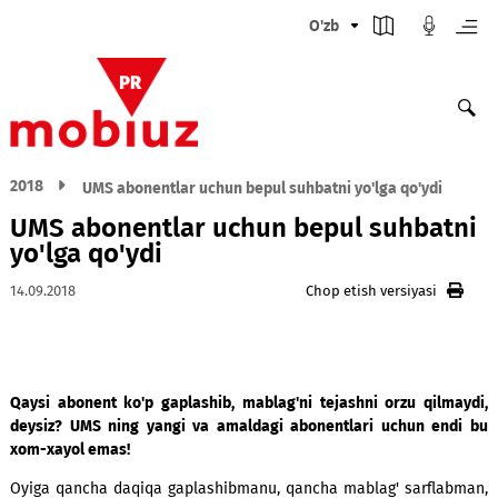
O'zb
2018
UMS abonentlar uchun bepul suhbatni yo'lga qo'ydi
UMS abonentlar uchun bepul suhba
yo'lga qo'ydi
14.09.2018
Chop etish versiyasi
Qaysi abonent ko'p gaplashib, mablag'ni tejashni orzu qil
deysiz? UMS ning yangi va amaldagi abonentlari uchun en