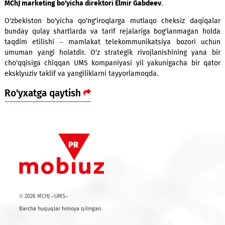
beramiz. Umid qilamizki, ushbu taklifimizni aholi qo'
quvvatlaydi hamda har bir insonga ma'qul keladigan y
qulayroq xizmatlarni joriy qilishga bizni ilhomlantiradi. Bir n
alohida ta'kidlab etmoqchi edim. Raqamini o'zgartirish v
kontaktlarini qo'qotib qo'yishdan qo'rqayotgan abonentlar
UMS ning «Mening yangi raqamim» xizmati ishlab turibdi.
yordamida abonentning eski raqamiga qo'ng'iroq qilganlar
yangi raqami haqida xabar topishadi»
, - deya, izoh berdi
MChJ marketing bo'yicha direktori Elmir Gabdeev
.
O'zbekiston bo'yicha qo'ng'iroqlarga mutlaqo cheksiz daq
bunday qulay shartlarda va tarif rejalariga bog'lanmagan
taqdim etilishi – mamlakat telekommunikatsiya bozori 
umuman yangi holatdir. O'z strategik rivojlanishining ya
cho'qqisiga chiqqan UMS kompaniyasi yil yakunigacha bir
eksklyuziv taklif va yangiliklarni tayyorlamoqda.
Ro'yxatga qaytish