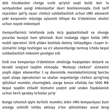
xom-xayol emas!
Oyiga qancha daqiqa gaplashibmanu, qancha mablag' sarfl
deb hisoblashni chetga surib qo'yish vaqti keldi. Ax
sentyabrdan yangi imkoniyatlar davri boshlanmoqda. Endi
rejasidan qat'iy nazar cheksiz suhbatlashish uchun UMS ab
yoki korporativ mijoziga aylanish kifoya! Bu O'zbekiston a
uchun noyob imkoniyat!
Hamyurtlarimiz telefonda juda ko'p gaplashishadi va s
yarasha harajat ham qilishadi. Buni inobatga olgan hold
mobil operatori 2016 yildan boshlab doimiy ishlaydigan «Su
xizmatini ishga tushirgan va o'z abonentlariga tarmoq ichida
suhbatlashish imkonini yaratgan edi.
Endi esa kompaniya O'zbekiston aholisiga haqiqatdan dolz
kerakli sovg'ani taqdim etmoqda. “Mutlaqo cheksiz!” xiz
yoqib olgan abonentlar 3 oy davomida mamlakatimizning b
uyali aloqa operatorlari va shahar raqamlariga cheksiz qo'n
qilishlari mumkin, shuningdek, ularga bonus sifatida har 1
bepul taqdim etiladi! Xizmatni yoqish yoki undan foydal