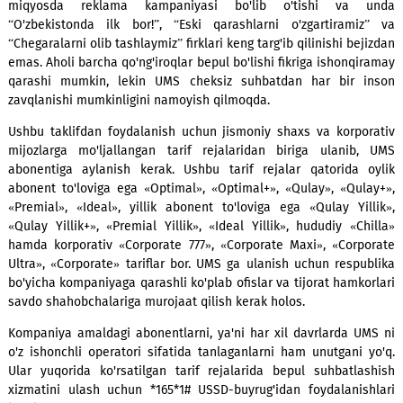
uchun hech qanday to'lovlar yo'q!
Bunga ishonish qiyin bo'lishi mumkin, lekin UMS kompaniyas
amalga oshirdi! Ushbu aktsiya e'lon qilinishidan avval
miqyosda reklama kampaniyasi bo'lib o'tishi va
“O'zbekistonda ilk bor!”, “Eski qarashlarni o'zgartiram
“Chegaralarni olib tashlaymiz” firklari keng targ'ib qilinishi be
emas. Aholi barcha qo'ng'iroqlar bepul bo'lishi fikriga ishonq
qarashi mumkin, lekin UMS cheksiz suhbatdan har bir 
zavqlanishi mumkinligini namoyish qilmoqda.
Ushbu taklifdan foydalanish uchun jismoniy shaxs va korp
mijozlarga mo'ljallangan tarif rejalaridan biriga ulani
abonentiga aylanish kerak. Ushbu tarif rejalar qatorida
abonent to'loviga ega «Optimal», «Optimal+», «Qulay», «Qu
«Premial», «Ideal», yillik abonent to'loviga ega «Qulay Yi
«Qulay Yillik+», «Premial Yillik», «Ideal Yillik», hududiy «C
hamda korporativ «Corporate 777», «Corporate Maxi», «Cor
Ultra», «Corporate» tariflar bor. UMS ga ulanish uchun resp