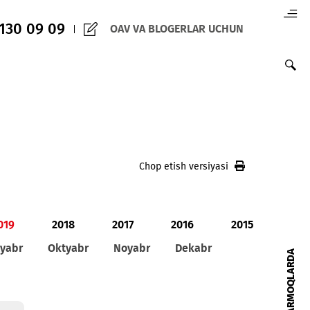
(+998) 97 130 09 09
OAV VA BLOGERLAR 
Chop etish versiy
020
2019
2018
2017
2016
ust
Sentyabr
Oktyabr
Noyabr
Dekabr