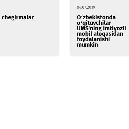
04.07.2019
ya va chegirmalar
O‘zbekis
o‘qituvch
UMS'ning 
mobil alo
foydalani
mumkin