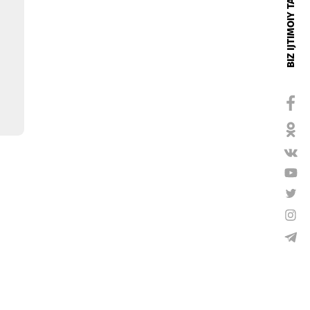
tonda
ilar
imtiyozli
qasidan
shi