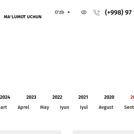
O'zb
IKLAR
MA‘LUMOT UCHUN
2024
2023
2022
2021
2
Mart
Aprel
May
Iyun
Iyul
Avg