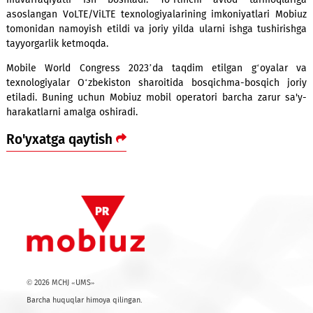
beruvchilari bilan faol muzokaralar olib bormoqda. Bu b
yetakchi xalqaro mobil aloqa operatorlari bilan fikr va t
almashilmoqda. Zero barcha vazifalarni samarali amalga os
uchun mobil texnologiyalarning dunyodagi so‘nggi yutuql
xabardor bo‘lish muhim ahamiyatga ega.
Hamkorlik natijasida kompaniya yildan yilga yangi texnolog
xizmatlarni abonentlar uchun joriy etmoqda. Masalan, M
Oʻzbekiston mobil aloqa bozorida birinchi boʻlib 2021-yilning
oyida eSIM xizmatini ishga tushirdi. O'tgan yili 5G tijoriy ta
muvaffaqiyatli ish boshladi. To‘rtinchi avlod tarmoql
asoslangan VoLTE/ViLTE texnologiyalarining imkoniyatlari 
tomonidan namoyish etildi va joriy yilda ularni ishga tushi
tayyorgarlik ketmoqda.
Mobile World Congress 2023’da taqdim etilgan g‘oyal
texnologiyalar O‘zbekiston sharoitida bosqichma-bosqich
etiladi. Buning uchun Mobiuz mobil operatori barcha zarur
harakatlarni amalga oshiradi.