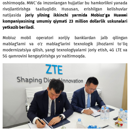
Hozirda Mobiuz Xitoy Xalq Respublikasidagi hamkorlari bilan
2024-yillarga mo‘ljallangan investitsiya loyihasini a
oshirmoqda. MWC’da imzonlangan hujjatlar bu hamkorlikni 
rivojlantirishga taalluqlidir. Hususan, erishilgan kelis
natijasida
joriy yilning ikkinchi yarmida Mobiuz’ga H
kompaniyasining umumiy qiymati 23 million dollarlik usku
yetkazib beriladi
.
Mobiuz mobil operatori xorijiy banklardan jalb qil
mablag'larni va o'z mablag'larini texnologik jihozlarni 
modernizatsiya qilish, yangi texnologiyalarni joriy etish, 4G 
5G qamrovini kengaytirishga yo‘naltirmoqda.