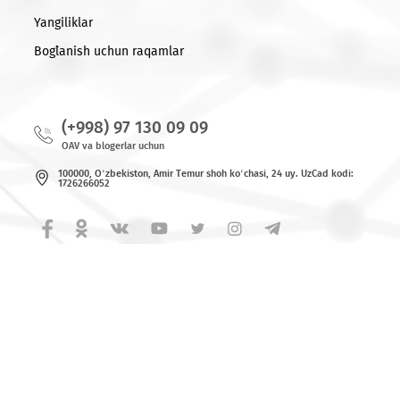
Ro'yxatga qaytish
© 2026 MCHJ «UMS»
Barcha huquqlar himoya qilingan.
Yangiliklar
Bog`lanish uchun raqamlar