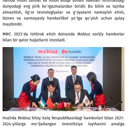
etmoqda. Kompaniya 2014-yildan beri GSMA’ning to‘laqonli 
hisoblanadi.
Mobile World Congress (MWC) – bu har yili o‘tkaziladigan ko
hamda mobil sanoat va mobil aloqa sohasi vakillari ishtiro
dunyodagi eng yirik ko‘rgazmalardan biridir. Bu bilim va t
almashish, ilg‘or texnologiyalar va g‘oyalarni namoyish 
biznes va sarmoyaviy hamkorlikni yo‘lga qo‘yish uchun 
maydondir.
MWC 2023’da ishtirok etish doirasida Mobiuz xorijiy ham
bilan bir qator hujjatlarni imzoladi.