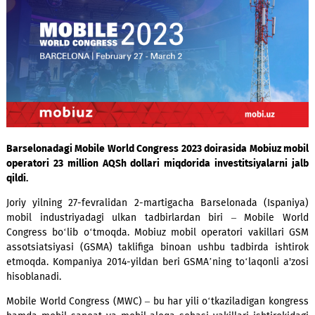
Barselonadagi Mobile World Congress 2023 doirasida Mobiuz
operatori 23 million AQSh dollari miqdorida investitsiyalarn
qildi.
Joriy yilning 27-fevralidan 2-martigacha Barselonada (Isp
mobil industriyadagi ulkan tadbirlardan biri – Mobile 
Congress bo‘lib o‘tmoqda. Mobiuz mobil operatori vakilla
assotsiatsiyasi (GSMA) taklifiga binoan ushbu tadbirda is