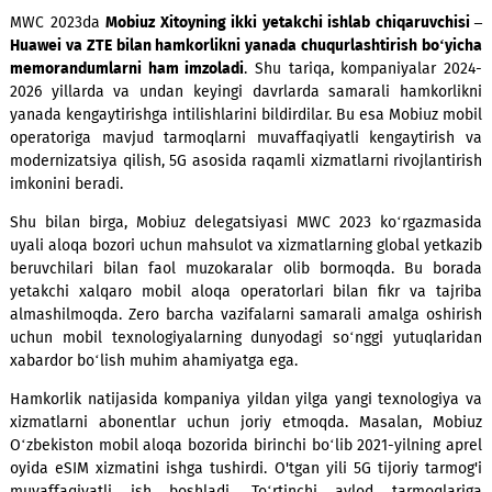
MWC 2023da
Mobiuz Xitoyning ikki yetakchi ishlab chiqaruvc
Huawei va ZTE bilan hamkorlikni yanada chuqurlashtirish bo
memorandumlarni ham imzoladi
. Shu tariqa, kompaniyalar
2026 yillarda va undan keyingi davrlarda samarali hamko
yanada kengaytirishga intilishlarini bildirdilar. Bu esa Mobiuz
operatoriga mavjud tarmoqlarni muvaffaqiyatli kengaytir
modernizatsiya qilish, 5G asosida raqamli xizmatlarni rivojlan
imkonini beradi.
Shu bilan birga, Mobiuz delegatsiyasi MWC 2023 ko‘rgazm
uyali aloqa bozori uchun mahsulot va xizmatlarning global ye