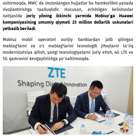
Hozirda Mobiuz Xitoy Xalq Respublikasidagi hamkorlari bilan
2024-yillarga mo‘ljallangan investitsiya loyihasini a
oshirmoqda. MWC’da imzonlangan hujjatlar bu hamkorlikni 
rivojlantirishga taalluqlidir. Hususan, erishilgan kelis
natijasida
joriy yilning ikkinchi yarmida Mobiuz’ga H
kompaniyasining umumiy qiymati 23 million dollarlik usku
yetkazib beriladi
.
Mobiuz mobil operatori xorijiy banklardan jalb qil
mablag'larni va o'z mablag'larini texnologik jihozlarni 
modernizatsiya qilish, yangi texnologiyalarni joriy etish, 4G 
5G qamrovini kengaytirishga yo‘naltirmoqda.