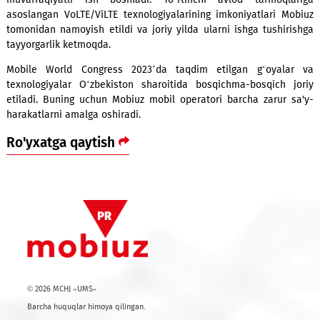
beruvchilari bilan faol muzokaralar olib bormoqda. Bu b
yetakchi xalqaro mobil aloqa operatorlari bilan fikr va t
almashilmoqda. Zero barcha vazifalarni samarali amalga os
uchun mobil texnologiyalarning dunyodagi so‘nggi yutuql
xabardor bo‘lish muhim ahamiyatga ega.
Hamkorlik natijasida kompaniya yildan yilga yangi texnolog
xizmatlarni abonentlar uchun joriy etmoqda. Masalan, M
Oʻzbekiston mobil aloqa bozorida birinchi boʻlib 2021-yilning
oyida eSIM xizmatini ishga tushirdi. O'tgan yili 5G tijoriy ta
muvaffaqiyatli ish boshladi. To‘rtinchi avlod tarmoql
asoslangan VoLTE/ViLTE texnologiyalarining imkoniyatlari 
tomonidan namoyish etildi va joriy yilda ularni ishga tushi
tayyorgarlik ketmoqda.
Mobile World Congress 2023’da taqdim etilgan g‘oyal
texnologiyalar O‘zbekiston sharoitida bosqichma-bosqich
etiladi. Buning uchun Mobiuz mobil operatori barcha zarur
harakatlarni amalga oshiradi.