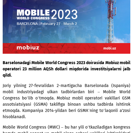
Barselonadagi Mobile World Congress 2023 doirasida Mobiuz
operatori 23 million AQSh dollari miqdorida investitsiyalarn
qildi.
Joriy yilning 27-fevralidan 2-martigacha Barselonada (Isp
mobil industriyadagi ulkan tadbirlardan biri – Mobile 
Congress bo‘lib o‘tmoqda. Mobiuz mobil operatori vakilla
assotsiatsiyasi (GSMA) taklifiga binoan ushbu tadbirda is