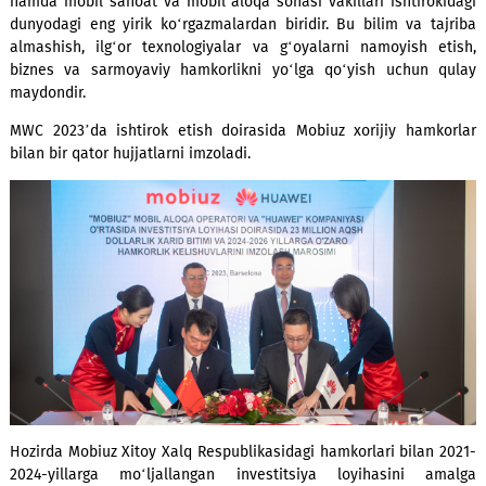
etmoqda. Kompaniya 2014-yildan beri GSMA’ning to‘laqonli 
hisoblanadi.
Mobile World Congress (MWC) – bu har yili o‘tkaziladigan ko
hamda mobil sanoat va mobil aloqa sohasi vakillari ishtiro
dunyodagi eng yirik ko‘rgazmalardan biridir. Bu bilim va t
almashish, ilg‘or texnologiyalar va g‘oyalarni namoyish 
biznes va sarmoyaviy hamkorlikni yo‘lga qo‘yish uchun 
maydondir.
MWC 2023’da ishtirok etish doirasida Mobiuz xorijiy ham
bilan bir qator hujjatlarni imzoladi.