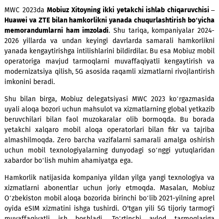
MWC 2023da
Mobiuz Xitoyning ikki yetakchi ishlab chiqaruvc
Huawei va ZTE bilan hamkorlikni yanada chuqurlashtirish bo
memorandumlarni ham imzoladi
. Shu tariqa, kompaniyalar
2026 yillarda va undan keyingi davrlarda samarali hamko
yanada kengaytirishga intilishlarini bildirdilar. Bu esa Mobiuz
operatoriga mavjud tarmoqlarni muvaffaqiyatli kengaytir
modernizatsiya qilish, 5G asosida raqamli xizmatlarni rivojlan
imkonini beradi.
Shu bilan birga, Mobiuz delegatsiyasi MWC 2023 ko‘rgazm
uyali aloqa bozori uchun mahsulot va xizmatlarning global ye