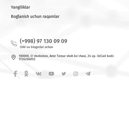
Ro'yxatga qaytish
© 2026 MCHJ «UMS»
Barcha huquqlar himoya qilingan.
Yangiliklar
Bog`lanish uchun raqamlar