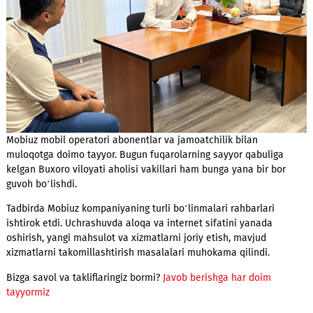
Mobiuz mobil operatori abonentlar va jamoatchilik bilan
muloqotga doimo tayyor. Bugun fuqarolarning sayyor qabulig
kelgan Buxoro viloyati aholisi vakillari ham bunga yana bir bo
guvoh bo‘lishdi.
Tadbirda Mobiuz kompaniyaning turli bo‘linmalari rahbarlari
ishtirok etdi. Uchrashuvda aloqa va internet sifatini yanada
oshirish, yangi mahsulot va xizmatlarni joriy etish, mavjud