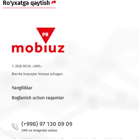
xizmatlarni takomillashtirish masalalari muhokama qilindi.
Bizga savol va takliflaringiz bormi?
Javob berishga har doim
tayyormiz
Ro'yxatga qaytish
© 2026 MCHJ «UMS»
Barcha huquqlar himoya qilingan.
Yangiliklar