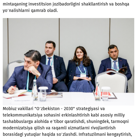
GSMA tomonidan O‘zbekiston Raqamli texnologiyalar vazirligi
hamkorlar ko‘magida tashkil etilgan M360 Eurasia 2025
konferensiyasi 700 dan ortiq ishtirokchini – tartibga soluvchi
organlardan tortib operatorlar rahbarlari va innovatsion yech
ishlab chiqaruvchilarigacha jamladi. Forum mavzulari raqamli
transformatsiya, sun’iy intellekt, 5G texnologiyasini joriy etish
mintaqaning investitsion jozibadorligini shakllantirish va bo
yo‘nalishlarni qamrab oladi.