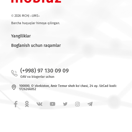
etish Mobiuz’ning innovatsiyalar orqali kelajakka intilish,
insonlarni bog‘lash falsafasini aks ettiradi. Shubhasiz, soha
yetakchilarining hamkorlikdagi sa’y-harakatlari O‘zbekiston 
mintaqada raqamli taraqqiyotni jadallashtirish garovidir.
Ro'yxatga qaytish
© 2026 MCHJ «UMS»
Barcha huquqlar himoya qilingan.
Yangiliklar