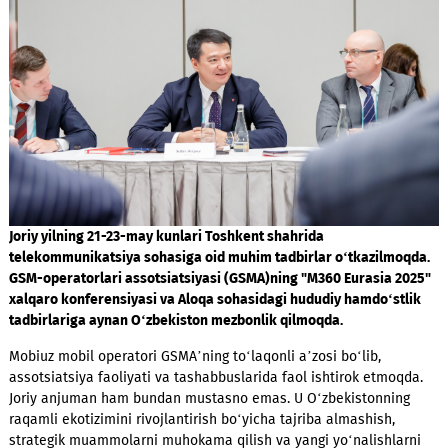
Joriy yilning 21-23-may kunlari Toshkent shahrida
telekommunikatsiya sohasiga oid muhim tadbirlar o‘tkazilmo
GSM-operatorlari assotsiatsiyasi (GSMA)ning "M360 Eurasia 
xalqaro konferensiyasi va Aloqa sohasidagi hududiy hamdo‘st
tadbirlariga aynan O‘zbekiston mezbonlik qilmoqda.
Mobiuz mobil operatori GSMA’ning to‘laqonli a’zosi bo‘lib,