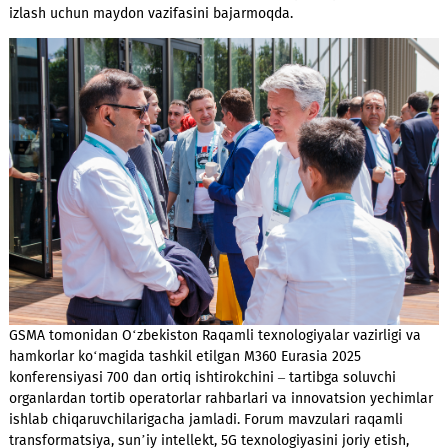
assotsiatsiya faoliyati va tashabbuslarida faol ishtirok etmo
Joriy anjuman ham bundan mustasno emas. U O‘zbekistonnin
raqamli ekotizimini rivojlantirish bo‘yicha tajriba almashish,
strategik muammolarni muhokama qilish va yangi yo‘nalishla
izlash uchun maydon vazifasini bajarmoqda.