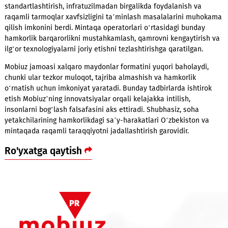
Aloqa sohasidagi mintaqaviy hamdo‘stlik yig‘ilishida ishtirok
Mobiuzga qo‘shni mamlakatlar vakillari bilan tajriba almashis
standartlashtirish, infratuzilmadan birgalikda foydalanish va
raqamli tarmoqlar xavfsizligini ta’minlash masalalarini muh
qilish imkonini berdi. Mintaqa operatorlari o‘rtasidagi bunday
hamkorlik barqarorlikni mustahkamlash, qamrovni kengaytiri
ilg‘or texnologiyalarni joriy etishni tezlashtirishga qaratilgan.
Mobiuz jamoasi xalqaro maydonlar formatini yuqori baholayd
chunki ular tezkor muloqot, tajriba almashish va hamkorlik
o‘rnatish uchun imkoniyat yaratadi. Bunday tadbirlarda ishtir