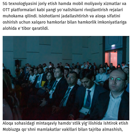
Mobiuz vakillari "O‘zbekiston - 2030" strategiyasi va
telekommunikatsiya sohasini erkinlashtirish kabi asosiy milli
tashabbuslarga alohida e’tibor qaratishdi, shuningdek, tarmo
modernizatsiya qilish va raqamli xizmatlarni rivojlantirish
borasidagi yutuqlar haqida so‘zlashdi. Infratuzilmani kengayti
5G texnologiyasini joriy etish hamda mobil moliyaviy xizmatla
OTT platformalari kabi yangi yo‘nalishlarni rivojlantirish rejal
muhokama qilindi. Islohotlarni jadallashtirish va aloqa sifatin
oshirish uchun xalqaro hamkorlar bilan hamkorlik imkoniyatl
alohida e’tibor qaratildi.