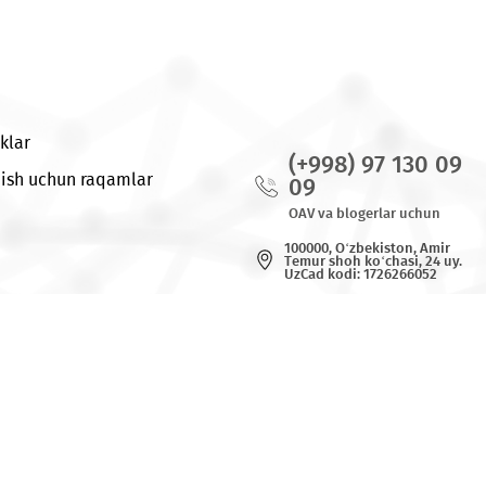
Yangiliklar
(+998) 97
Bog`lanish uchun raqamlar
09
OAV va blogerl
100000, O‘zbeki
Tеmur shoh ko‘c
UzCad kodi: 172