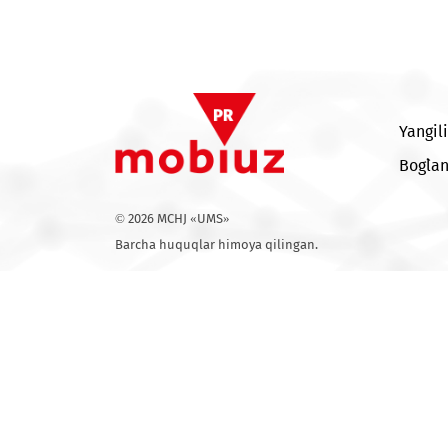
Respublikasi va
Samarqand
viloyatida yangi
tayanch stansiyalari
© 2026 MCHJ «UMS»
Barcha huquqlar himoya qilingan.