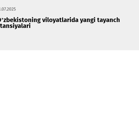
tayanch s
11.07.2025
O’zbekistoning viloyatlarida yangi taya
stansiyalari