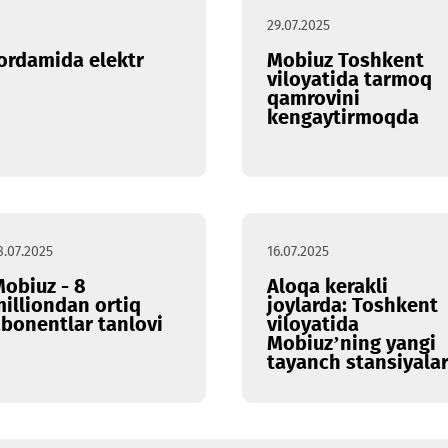
29.07.2025
zimi yordamida elektr
Mobiuz T
hladi
viloyatid
qamrovin
kengayti
18.07.2025
16.07.2025
Mobiuz - 8
Aloqa ker
milliondan ortiq
joylarda:
abonentlar tanlovi
viloyatid
Mobiuz’ni