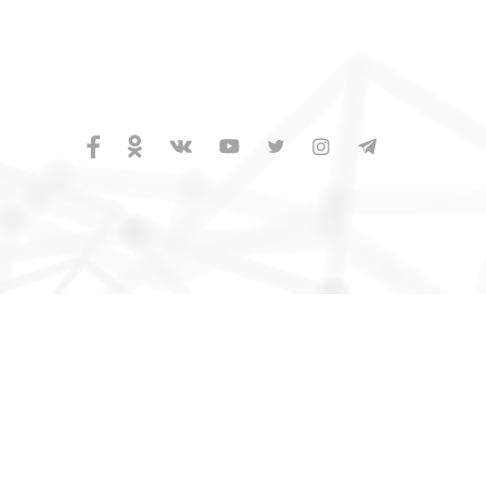
 130 09
ar uchun
ston, Аmir
hаsi, 24 uy.
6266052