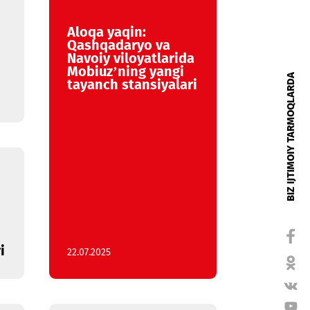
Aloqa yaqin:
oshkent
Qashqadaryo va
a tarmoq
Navoiy viloyatlarida
i
Mobiuz’ning yangi
rmoqda
tayanch stansiyalari
akli
 Toshkent
a
ng yangi