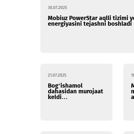
30.07.2025
Mobiuz PowerStar aqlli ti
energiyasini tejashni bos
21.07.2025
Bog’ishamol
dahasidan murojaat
keldi…