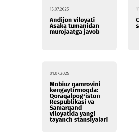
15.07.2025
Andijon viloyati
Asaka tumanidan
murojaatga javob
01.07.2025
Mobiuz qamrovini
kengaytirmoqda:
Qoraqalpog‘iston