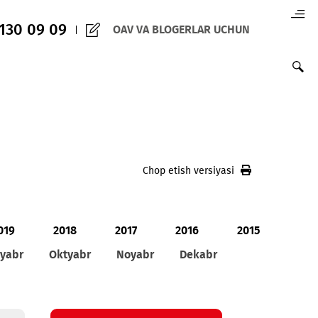
(+998) 97 130 09 09
OAV VA BLOGERLAR 
Chop etish versiy
020
2019
2018
2017
2016
ust
Sentyabr
Oktyabr
Noyabr
Dekabr