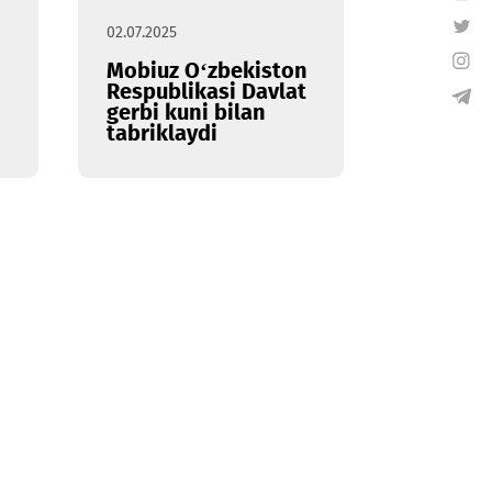
tansiyalari
22.07.2025
02.07.2025
nch
Mobiuz O‘zbekiston
Respublikasi Davlat
gerbi kuni bilan
tabriklaydi