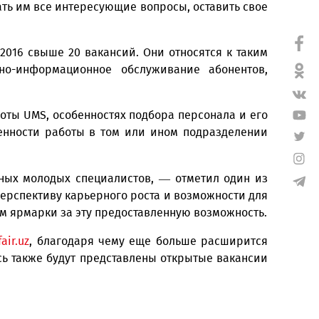
«Узэкспоцентр», стали тысячи студентов старших
циалистов с опытом работы и другие перспективны
елями, задать им все интересующие вопросы, остав
 JobFair 2016 свыше 20 вакансий. Они относятся
е, справочно-информационное обслуживание або
адровой работы UMS, особенностях подбора персона
узнать особенности работы в том или ином подра
ых и активных молодых специалистов, — отметил
у что вижу перспективу карьерного роста и возможн
рганизаторам ярмарки за эту предоставленную возм
айте
www.jobfair.uz
, благодаря чему еще больше ра