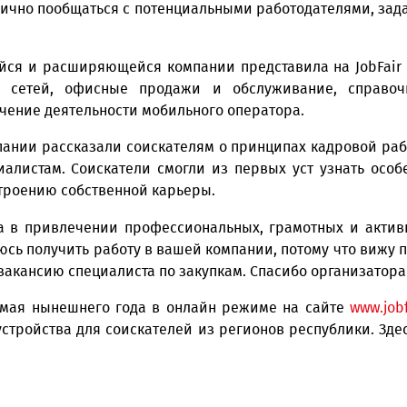
 столичном Национальном выставочном комплексе 
профессиональных образовательных учреждений, спе
сть лично пообщаться с потенциальными работодат
ающейся и расширяющейся компании представила на
ивание сетей, офисные продажи и обслуживани
беспечение деятельности мобильного оператора.
м компании рассказали соискателям о принципах к
 специалистам. Соискатели смогли из первых уст 
по построению собственной карьеры.
сована в привлечении профессиональных, грамотн
тремлюсь получить работу в вашей компании, потом
ся на вакансию специалиста по закупкам. Спасибо о
у 2-6 мая нынешнего года в онлайн режиме на с