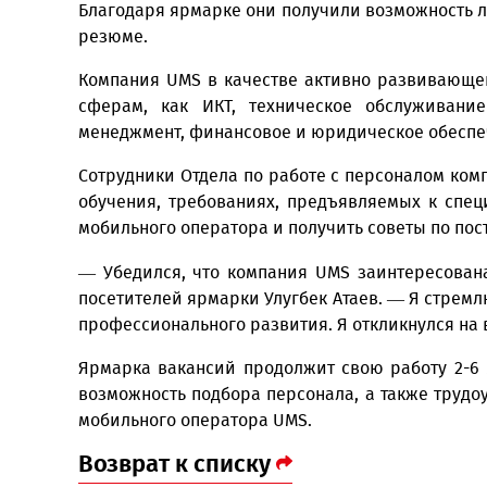
Посетителями мероприятия, прошедшего в
выпускники вузов, средних специальных 
Благодаря ярмарке они получили возможно
резюме.
Компания UMS в качестве активно развив
сферам, как ИКT, техническое обслуж
менеджмент, финансовое и юридическое о
Сотрудники Отдела по работе с персонало
обучения, требованиях, предъявляемых к
мобильного оператора и получить советы 
— Убедился, что компания UMS заинтере
посетителей ярмарки Улугбек Атаев. — Я с
профессионального развития. Я откликнул
Ярмарка вакансий продолжит свою работ