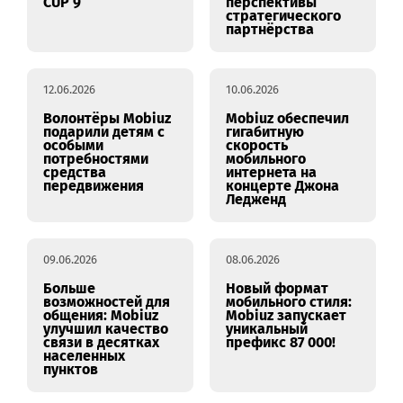
маршруте
переходят к
открытого диалога.
реализации
Новые встречи,
меморандума
новые идеи
19.06.2026
18.06.2026
Команда Mobiuz на
Mobiuz и Nokia
BLOODY CORPORATE
обсудили
CUP 9
перспективы
стратегического
партнёрства
12.06.2026
10.06.2026
Волонтёры Mobiuz
Mobiuz обеспечил
подарили детям с
гигабитную
особыми
скорость
потребностями
мобильного
средства
интернета на
передвижения
концерте Джона
Ледженд