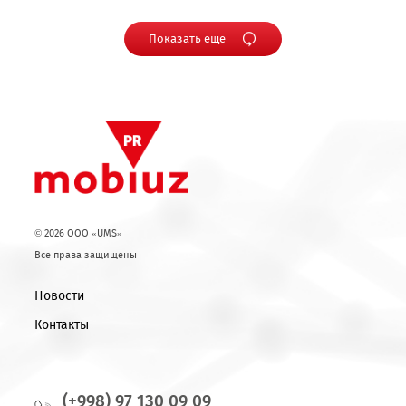
09.06.2026
08.06.2026
Больше
Новый формат
возможностей для
мобильного стиля:
общения: Mobiuz
Mobiuz запускает
улучшил качество
уникальный
связи в десятках
префикс 87 000!
населенных
пунктов
Показать еще