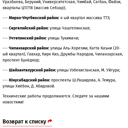
компании в столице.
По традиции делимся информацией об адресах новых объе
---
Алмазарский район:
улицы Мухбир (массив Олимпия),
Уразбаева, Беруний, Университетская, Чимбай, Сагбан, Фай
кварталы Ц17/18 (массив Себзар);
---
Мирзо-Улугбекский район:
4-ый квартал массива ТТЗ;
---
Сергелийский район:
улица Чаштепинская;
---
Учтепинский район:
улицы Тукимачи;
---
Чиланзарский район:
улицы Аль-Хорезми, Катта Каъни (
ый квартал), Гавхар, Кирк Киз, Дружбы Народов, Чиланзарс
проспект Бунёдкор;
---
Шайхантахурский район:
улицы Узбекистанская, М. Уйгу
---
Юнусабадский район:
проспекты Ш.Рашидова, А. Темура
улицы Хиёбон, Д. Абидовой.