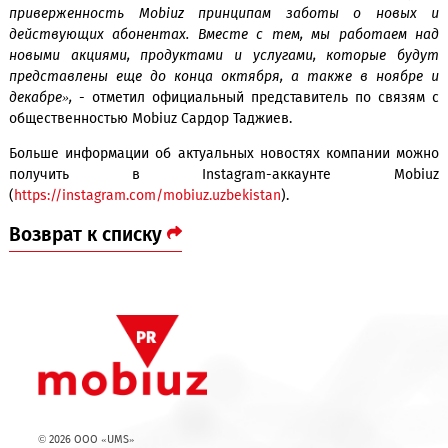
намеренно была включена переадресация вызовов д
абонентов компании. С 27 октября сервис запрета можно 
включить по USSD-коду *111*004*1# за символическую пл
1 000 сумов в месяц.
«Новая услуга, а также внесенные изменения в у
рассрочки номера и смены тарифных планов демонстр
приверженность Mobiuz принципам заботы о нов
действующих абонентах. Вместе с тем, мы работае
новыми акциями, продуктами и услугами, которые 
представлены еще до конца октября, а также в ноя
декабре»,
- отметил официальный представитель по свя
общественностью Mobiuz Сардор Таджиев.
Больше информации об актуальных новостях компании 
получить в Instagram-аккаунте Mob
(
https://instagram.com/mobiuz.uzbekistan
).
Возврат к списку