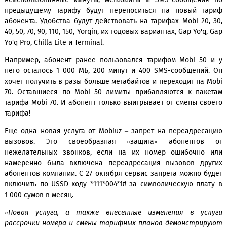
оплатить оставшуюся часть.
С вечера 30 октября для абонентов Mobiuz станет доступн
одно выгодное решение – при смене тарифных п
неиспользованные минуты, мегабайты и SMS-сообщен
предыдущему тарифу будут переноситься на новый 
абонента. Удобства будут действовать на тарифах Mobi 20
40, 50, 70, 90, 110, 150, Yorqin, их годовых вариантах, Gap Yo'
Yo'q Pro, Chilla Lite и Terminal.
Например, абонент ранее пользовался тарифом Mobi 5
него осталось 1 000 МБ, 200 минут и 400 SMS-сообщени
хочет получить в разы больше мегабайтов и переходит на
70. Оставшиеся по Mobi 50 лимиты прибавляются к па
тарифа Mobi 70. И абонент только выигрывает от смены с
тарифа!
Еще одна новая услуга от Mobiuz – запрет на переадре
вызовов. Это своеобразная «защита» абоненто
нежелательных звонков, если на их номер ошибочн