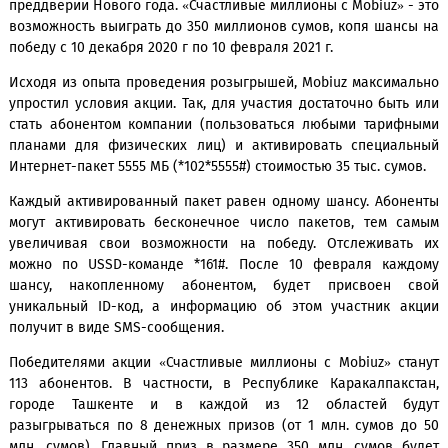
победу все большему числу участников.
Очередная акция оператора запущена в честь 6-
деятельности компании на рынке мобильной связ
преддверии Нового года. «Счастливые миллионы с Mobiuz» 
возможность выиграть до 350 миллионов сумов, копя шан
победу с 10 декабря 2020 г по 10 февраля 2021 г.
Исходя из опыта проведения розыгрышей, Mobiuz максим
упростил условия акции. Так, для участия достаточно быт
стать абонентом компании (пользоваться любыми тари
планами для физических лиц) и активировать специа
Интернет-пакет 5555 МБ (*102*5555#) стоимостью 35 тыс. су
Каждый активированный пакет равен одному шансу. Або
могут активировать бесконечное число пакетов, тем 
увеличивая свои возможности на победу. Отслежива
можно по USSD-команде *161#. После 10 февраля ка
шансу, накопленному абонентом, будет присвоен
уникальный ID-код, а информацию об этом участник 