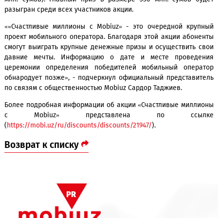
получит в виде SMS-сообщения.
Победителями акции «Счастливые миллионы с Mobiuz» с
113 абонентов. В частности, в Республике Каракалпак
городе Ташкенте и в каждой из 12 областей б
разыгрываться по 8 денежных призов (от 1 млн. сумов 
млн. сумов). Главный приз в размере 350 млн. сумов 
разыгран среди всех участников акции.
««Счастливые миллионы с Mobiuz» - это очередной кр
проект мобильного оператора. Благодаря этой акции або
смогут выиграть крупные денежные призы и осуществить
давние мечты. Информацию о дате и месте прове
церемонии определения победителей мобильный опе
обнародует позже», - подчеркнул официальный представ
по связям с общественностью Mobiuz Сардор Таджиев.
Более подробная информации об акции «Счастливые мил
с Mobiuz» представлена по ссы
(
https://mobi.uz/ru/discounts/discounts/21947/
).