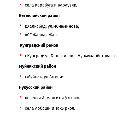
Караузякский район
поселок Караузяк;
села Карабуга и Караузяк.
Кегейлийский район
г.Халкабад, ул.Ибнаминова;
АСГ Жалпак Жап.
Кунградский район
г.Кунград: ул.Гарезсизлик, Нурмуханбет
Муйнакский район
г.Муйнак, ул.Аженияз.