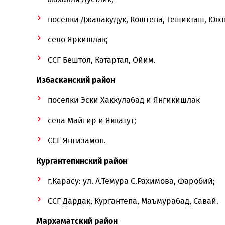
Балыкчинский район
поселок Балыкчи, махалля Эски Марказ.
Булакбашинский район
поселки Андижан, Булакбаши, Тугрисув
ССГ Булокбоши, Кулла, Найман, Ширмон
Джалакудукский район
г.Джалакудук, ул.Узбекистан;
махалля Дустлик;
поселки Джалакудук, Коштепа, Тешикт
село Яркишлак;