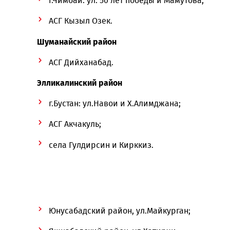
г.Тахиаташ: ул. Джапбарова, Дружба, Та
АСГ Кулаб;
село Амударья.
Чимбайский район
г.Чимбай: ул. 50 лет победы и Мамутова;
АСГ Кызыл Озек.
Шуманайский район
АСГ Дийханабад.
Элликалинский район
г.Бустан: ул.Навои и Х.Алимджана;