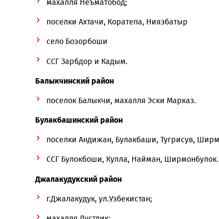
села Алтынкуль и Кумакай.
Андижанский район
махалля Сайдилобод;
поселки Бутакара, Харабек и Шуро;
ССГ Найман и Ярбаши.
Асакинский район
махалля Неъматобод;
поселки Ахтачи, Коратепа, Ниязбатыр
село Бозорбоши
ССГ Зарбдор и Кадым.