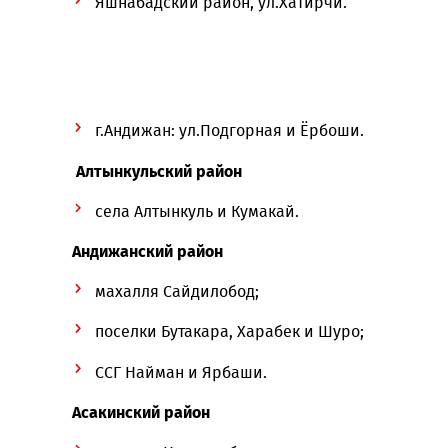
АСГ Акчакуль;
села Гулдирсин и Кирккиз.
Юнусабадский район, ул.Майкурган;
Яшнабадский район, ул.Хатирчи.
г.Андижан: ул.Подгорная и Ёрбоши.
Алтынкульский район