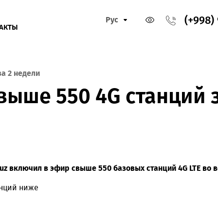
Рус
КОНТАКТЫ
нций за 2 недели
 свыше 550 4G стан
г.) Mobiuz включил в эфир свыше 550 базовых станций
ых станций ниже