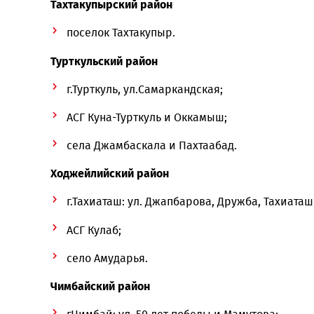
Нукусский район
поселки Акмангит и Узынкол;
села Арбаши и Такыркол.
Тахтакупырский район
поселок Тахтакупыр.
Турткульский район
г.Турткуль, ул.Самаркандская;
АСГ Куна-Турткуль и Оккамыш;
села Джамбаскала и Пахтаабад.
Ходжейлийский район