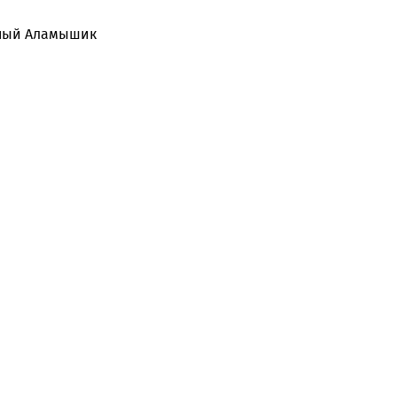
, Ширманбулак;
булок.
аш, Южный Аламышик