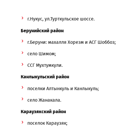
г.Нукус, ул.Турткульское шоссе.
Берунийский район
г.Беруни: махалля Хорезм и АСГ Шоббоз;
село Шимом;
ССГ Мухтумкули.
Канлыкульский район
поселки Алтынкуль и Канлыкуль;
село Жанакала.