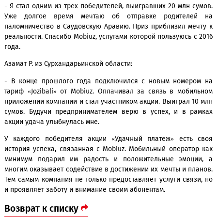
- Мне оказывается еще звонили в марте в ходе онлайн э
когда проходил розыгрыш, но по определе
обстоятельствам я не смог ответить на звонок. Позднее, 
со мной связались из компании и сообщили, что выигра
млн сумов, поверил с трудом. Но это оказалось правдой. 
решил, на какие цели потрачу выигранные средства.
Камолиддин А. из Самаркандской области:
- Я стал одним из трех победителей, выигравших 20 млн с
Уже долгое время мечтаю об отправке родителе
паломничество в Саудовскую Аравию. Приз приблизил ме
реальности. Спасибо Mobiuz, услугами которой пользуюсь 
года.
Азамат Р. из Сурхандарьинской области:
- В конце прошлого года подключился с новым номер
тариф «Jozibali» от Mobiuz. Оплачивал за связь в моби
приложении компании и стал участником акции. Выиграл 1