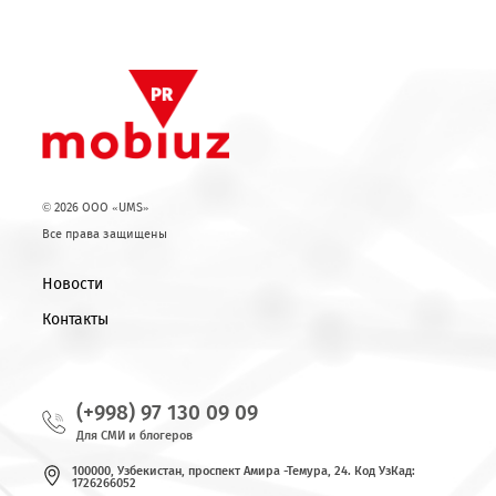
сумов. Будучи предпринимателем верю в успех, и в р
акции удача улыбнулась мне.
У каждого победителя акции «Удачный платеж» есть
история успеха, связанная с Mobiuz. Мобильный операто
минимум подарил им радость и положительные эмоц
многим оказывает содействие в достижении их мечты и пл
Тем самым компания не только предоставляет услуги связ
и проявляет заботу и внимание своим абонентам.
Возврат к списку