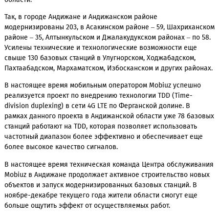
районах.
Для обеспечения доступа населения к современным
технологиям и удовлетворения растущей потребности в
мобильном интернете проведены
модернизация и запуск 
чем 550 базовых станций на существующих
площадках по 
области.
Так, в городе Андижане и Андижанском районе
модернизированы 203, в Асакинском районе – 59, Шахриха
районе – 35, Алтынкульском и Джалакудукском районах – по
Усилены технические и технологические возможности еще
свыше 130 базовых станций в Улугнорском, Ходжабадском,
Пахтаабадском, Мархаматском, Избосканском и других рай
В настоящее время мобильным оператором Mobiuz успеш
реализуется проект по внедрению технологии TDD (Time-
division duplexing) в сети 4G LTE по Ферганской долине. В
рамках данного проекта в Андижанской области уже 78 ба
станций работают на TDD, которая позволяет использовать