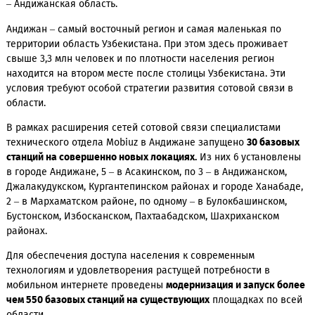
развитию сети 4G LTE и действующих на его основе услуг V
и ViLTE по всему Узбекистану. Цель компании – обеспечить
максимальный уровень сигнала и качества сети как в горо
районных центрах, так и отдаленных селах. Яркий пример 
– Андижанская область.
Андижан – самый восточный регион и самая маленькая по
территории область Узбекистана. При этом здесь проживае
свыше 3,3 млн человек и по плотности населения регион
находится на втором месте после столицы Узбекистана. Эт
условия требуют особой стратегии развития сотовой связи
области.
В рамках расширения сетей сотовой связи специалистами
технического отдела Mobiuz в Андижане запущено
30 баз
станций на совершенно новых локациях.
Из них 6 установ
в городе Андижане, 5 – в Асакинском, по 3 – в Андижанском
Джалакудукском, Кургантепинском районах и городе Ханаб
2 – в Мархаматском районе, по одному – в Булокбашинском
Бустонском, Избосканском, Пахтаабадском, Шахриханском