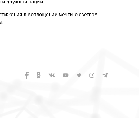
рану на всех мировых площадках, будь то спортивн
й жизни граждан. Он объединяет всех под знаменем
тью великой и дружной нации.
 на новые достижения и воплощение мечты о светло
я и единства.
 130 09
геров