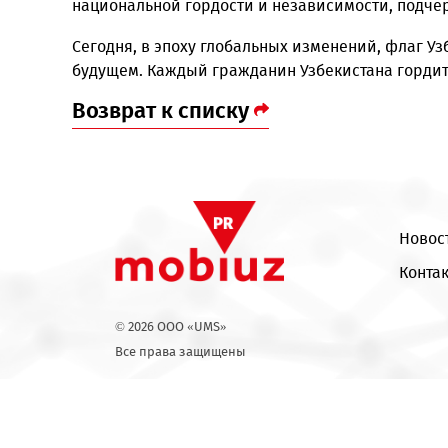
напоминает о высоких целях страны на ме
соревнования, международные саммиты ил
Важность государственного флага не тольк
национальной гордости и независимости, 
Сегодня, в эпоху глобальных изменений, 
будущем. Каждый гражданин Узбекистана г
Возврат к списку