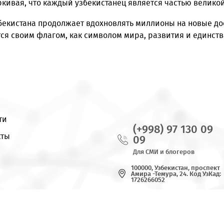
ждународной арене. Этот флаг сопровождает нашу ст
и культурные мероприятия.
о в его символическом значении, но и в ежедневно
подчеркивая, что каждый узбекистанец является час
флаг Узбекистана продолжает вдохновлять миллионы
ордится своим флагом, как символом мира, развити
Новости
(+998) 97
Контакты
09
Для СМИ и бло