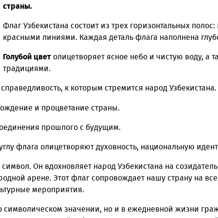
суверенного государства, олицетворяющий ег
будущему. Утвержденный 18 ноября 1991 года
страны.
Флаг Узбекистана состоит из трех горизонтал
красными линиями. Каждая деталь флага нап
Голубой цвет
олицетворяет ясное небо и чист
традициями.
ие и справедливость, к которым стремится народ У
, возрождение и процветание страны.
ии и соединения прошлого с будущим.
евом углу флага олицетворяют духовность, национа
росто символ. Он вдохновляет народ Узбекистана на