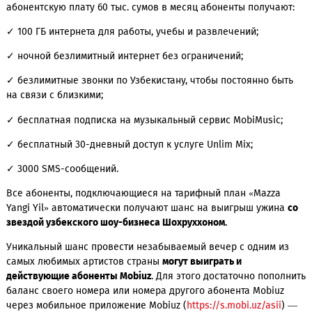
также безлимитные соцсети.
Только до 5 января 2026 года можно подключиться
на
тарифный план «
Mazza Yangi
y
il
»
, созданный для тех, кто ц
безграничное общение и качественный интернет. За
абонентскую плату 60 тыс. сумов в месяц абоненты получа
✓ 100 ГБ интернета для работы, учебы и развлечений;
✓ ночной безлимитный интернет без ограничений;
✓ безлимитные звонки по Узбекистану, чтобы постоянно б
на связи с близкими;
✓ бесплатная подписка на музыкальный сервис MobiMusic
✓ бесплатный 30-дневный доступ к услуге Unlim Mix;
✓ 3000 SMS-сообщений.
Все абоненты, подключающиеся на тарифный план «Mazza
Yangi Yil» автоматически получают шанс на выигрыш ужи