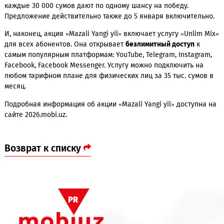
звездой узбекского шоу-бизнеса Шохруххоном.
Уникальный шанс провести незабываемый вечер с одним 
самых любимых артистов страны
могут выиграть и
действующие абоненты
Mobiuz
. Для этого достаточно поп
баланс своего номера или номера другого абонента Mobiu
через мобильное приложение Mobiuz (
https://s.mobi.uz/asi
каждые 30 000 сумов дают по одному шансу на победу.
Предложение действительно также до 5 января включител
И, наконец, акция «Mazali Yangi yil» включает услугу «Unli
для всех абонентов. Она открывает
безлимитный доступ
к
самым популярным платформам: YouTube, Telegram, Instagr
Facebook, Facebook Messenger. Услугу можно подключить н
любом тарифном плане для физических лиц за 35 тыс. сум
месяц.
Подробная информация об акции «Mazali Yangi yil» доступ
сайте 2026.mobi.uz.