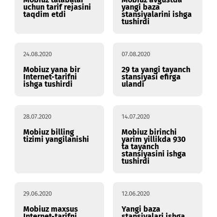
narxlarini tushirdi
eng yaxshi mobil
ilovadan biriga ovoz
bering!
04.09.2020
29.08.2020
Mobiuz talabalar
Mobiuz avgustda
uchun tarif rejasini
yangi baza
taqdim etdi
stansiyalarini ishga
tushirdi
24.08.2020
07.08.2020
Mobiuz yana bir
29 ta yangi tayanch
Internet-tarifni
stansiyasi efirga
ishga tushirdi
ulandi
28.07.2020
14.07.2020