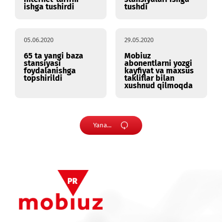
Mobiuz billing
Mobiuz birinchi
tizimi yangilanishi
yarim yillikda 930
ta tayanch
stansiyasini ishga
tushirdi
29.06.2020
12.06.2020
Mobiuz maxsus
Yangi baza
Internet-tarifni
stansiyalari ishga
ishga tushirdi
tushdi
05.06.2020
29.05.2020
65 ta yangi baza
Mobiuz
stansiyasi
abonentlarni yozgi
foydalanishga
kayfiyat va maxsus
topshirildi
takliflar bilan
xushnud qilmoqda