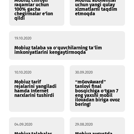
03.11.2020
28.10.2020
Mobiuz chiroyli
Mobiuz abonentlar
raqamlar uchun
uchun yangi qulay
100% gacha
xizmatlarni taqdim
chegirmalar e'lon
etmoqda
qildi
19.10.2020
Mobiuz talaba va o‘quvchilarning ta’lim
imkoniyatlarini kengaytirmoqda
10.10.2020
30.09.2020
Mobiuz tarif
“mGovAward”
rejalarini yangiladi
tanlovi final
hamda Internet
bosqichiga o‘tgan 7