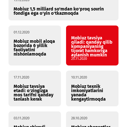
15.12.2020
Mobiuz 1,5 milliard so'mdan ko‘proq sovrin
fondiga ega o‘yin o‘tkazmoqda
01.12.2020
Mobiuz tavsiya
Mobiuz mobil aloqa
qiladi: qanday qilib
bozorida 6 yillik
kompaniyaning
faoliyatini
tijorat hamkoriga
nishonlamoqda
aylanish mumkin
25.11.2020
17.11.2020
10.11.2020
Mobiuz tavsiya
Mobiuz texnik
etadi: o‘zingizga
imkoniyatlarini
mos tarifni qanday
yanada
tanlash kerak
kengaytirmoqda