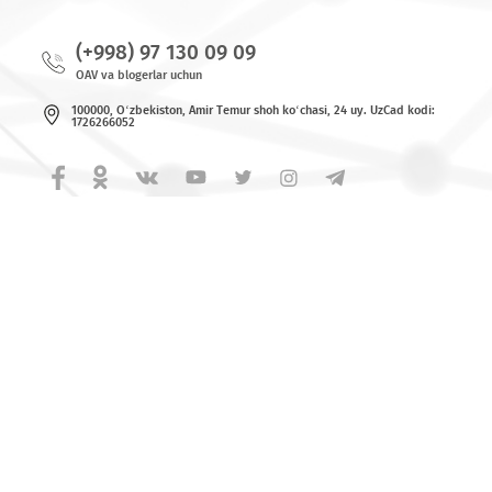
© 2026 MCHJ «UMS»
Barcha huquqlar himoya qilingan.
Yangiliklar
Bog`lanish uchun raqamlar
(+998) 97 130 09 09
OAV va blogerlar uchun
100000, O‘zbekiston, Аmir Tеmur shoh ko‘chаsi, 24 uy. UzCad kodi:
1726266052