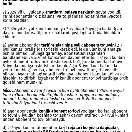
1) 2024-yil 2-iyuldan 7-iyulgacha (shu jumladan) Mobiuz billin
tizimida avariya-tiklash ishlari olib borildi. Bu jarayonda ofla
narxlash (hisob-kitoblar kechiktirilgan tartibda amalga oshiril
qo‘llanildi.
Ushbu davr mobaynida abonent raqamlari bandla
va abonentlar aloqa xizmatlaridan erkin foydalanishlari mum
bo‘ldi.
2) 2024-yil 8-iyuldan
xizmatlarni onlayn narxlash
qayta yoqild
Ya’ni abonentlar o‘z balansi va to‘plamlari holatini real vaqt
ko‘ra oladilar.
3) 2024-yil 8-iyul kuni kompaniya 2-iyuldan 7-iyulgacha bo‘lg
davr uchun ko‘rsatilgan xizmatlarni quyidagi tartibda hisobla
chiqadi:
a) ayrim abonentlar
tarif rejalarining oylik abonent to‘lovini
2
iyul kunlari oralig‘ida to‘lashi kerak edi, lekin ular buni amal
oshira olmadi. Shunga qaramay, abonentlari raqamlari
bandlanmadi va xizmat ko‘rsatish davom ettirildi. 2-7 iyul kun
oylik abonent to‘lovini kiritishi kerak bo‘lgan abonentlar to‘l
8-iyulda amalga oshirishlari kerak. Agar 8-iyul kuni balansda
yetarli mablag‘ bo‘lsa, abonent to‘lovi muvaffaqiyatli yechib
olinadi. Agar mablag' yetarli bo'lmasa, abonent bandlanadi va
hisobini to'ldirishi kerak (tarif kunlik abonent to‘lovi tartibiga
qolishi ham mumkin).
Misol:
Abonent o'z tarif rejasi uchun oylik abonent to'lovini 5-i