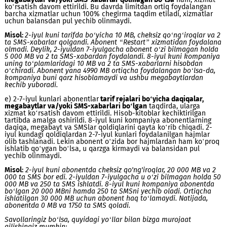
kuni to'lashi kerak edi. Profilaktik ishlar tufayli u buni uddala
olmadi. Uning raqami ishlashda davom etdi. Endi u abonent
to‘lovini 8-iyul kuni to‘lashi kerak.
b) agar abonentda
kunlik abonent to‘lovi
yoqilgan bo‘lsa, ab
to‘lovni 8 iyuldan boshlab to‘lashni davom ettiradi. 3-7 iyul k
undan abonent to‘lovi olinmaydi.
d) 2-7-iyul kunlari abonentlar
tarif rejalari bo‘yicha daqiqalar,
megabaytlar va/yoki SMS-xabarlar qolmagan bo‘lsa
ham, xiz
ko‘rsatish davom ettirildi. Bu davrda limitdan ortiq foydalan
barcha xizmatlar uchun 100% chegirma taqdim etiladi, xizmat
uchun balansdan pul yechib olinmaydi.
Misol:
2-iyul kuni tarifda bo‘yicha 10 MB, cheksiz qo‘ng‘iroqla
ta SMS-xabarlar qolgandi. Abonent “Restart” xizmatidan foy
olmadi. Deylik, 2-iyuldan 7-iyulgacha abonent o‘zi bilmagan 
5 000 MB va 2 ta SMS-xabardan foydalandi. 8-iyul kuni komp
uning to‘plamlaridagi 10 MB va 2 ta SMS-xabarlarni hisobdan
o‘chiradi. Abonent yana 4990 MB ortiqcha foydalangan bo‘lsa
kompaniya buni qarz hisoblamaydi va ushbu megabaytlardan
kechib yuboradi.
e) 2-7-iyul kunlari abonentlar
tarif rejalari bo‘yicha daqiqalar,
megabaytlar va/yoki SMS-xabarlari bo‘lgan
taqdirda, ularga
xizmat ko‘rsatish davom ettirildi. Hisob-kitoblar kechiktirilga
tartibda amalga oshirildi. 8-iyul kuni kompaniya abonentlarn
daqiqa, megabayt va SMSlar qoldiqlarini qayta ko‘rib chiqadi.
iyul kundagi qoldiqlardan 2-7-iyul kunlari foydalanilgan hajml