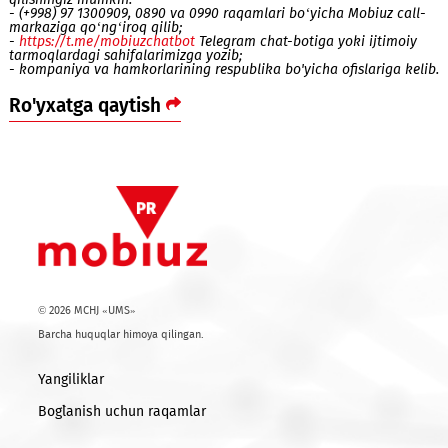
olib tashlanadi. Lekin abonent o‘zida bor hajmlardan ham ko
ishlatib qo‘ygan bo‘lsa, u qarzga kirmaydi va balansidan pul
yechib olinmaydi.
Misol:
2-iyul kuni abonentda cheksiz qo'ng'iroqlar, 20 000 MB 
000 ta SMS bor edi. 2-iyuldan 7-iyulgacha u o‘zi bilmagan ho
000 MB va 250 ta SMS ishlatdi. 8-iyul kuni kompaniya abonen
bo‘lgan 20 000 MBni hamda 250 ta SMSni yechib oladi. Ortiq
ishlatilgan 30 000 MB uchun abonent haq to‘lamaydi. Natijad
abonentda 0 MB va 1750 ta SMS qoladi.
Savollaringiz bo‘lsa, quyidagi yo‘llar bilan bizga murojaat
qilishingiz mumkin:
- (+998) 97 1300909, 0890 va 0990 raqamlari bo‘yicha Mobiuz c
markaziga qo‘ng‘iroq qilib;
-
https://t.me/mobiuzchatbot
Telegram chat-botiga yoki ijtim
tarmoqlardagi sahifalarimizga yozib;
- kompaniya va hamkorlarining respublika bo'yicha ofislariga 
Ro'yxatga qaytish