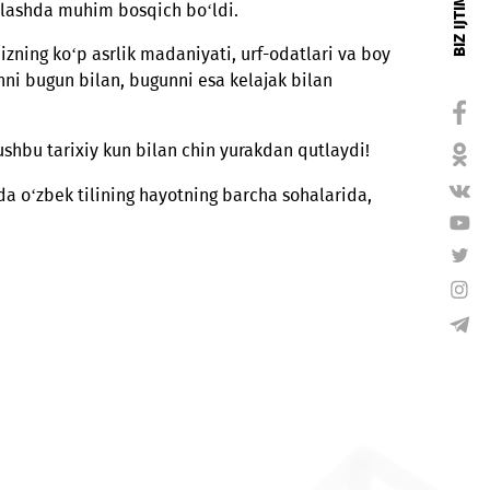
ligi hisoblangan o‘zbek tili "O‘zbekiston Respublikasin
at tili maqomini oldi. Bu voqea milliy o‘zlikni anglash
ni mustahkamlashda muhim bosqich bo‘ldi.
as. U xalqimizning ko‘p asrlik madaniyati, urf-odatlari 
tiradi, o‘tmishni bugun bilan, bugunni esa kelajak bilan
qarolarini ushbu tarixiy kun bilan chin yurakdan qutla
anamiz hamda o‘zbek tilining hayotning barcha sohalar