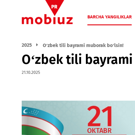
BARCHA YANGIL
2025
O‘zbek tili bayrami muborak bo‘lsin
O‘zbek tili bayr
21.10.2025