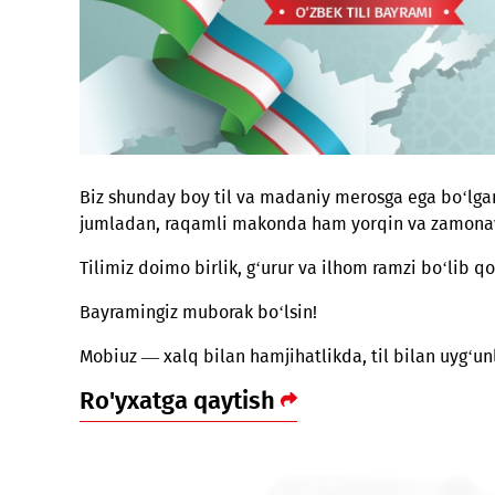
Biz shunday boy til va madaniy merosga ega 
jumladan, raqamli makonda ham yorqin va zam
Tilimiz doimo birlik, g‘urur va ilhom ramzi bo‘
Bayramingiz muborak bo‘lsin!
Mobiuz — xalq bilan hamjihatlikda, til bilan 