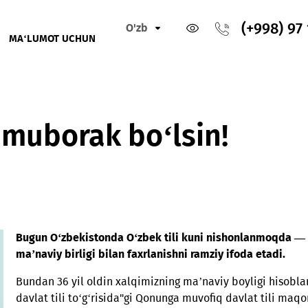
O'zb
IKLAR
MA‘LUMOT UCHUN
!
ami muborak bo‘lsin!
Bugun O‘zbekistonda O‘zbek tili kuni nishon
ma’naviy birligi bilan faxrlanishni ramziy ifod