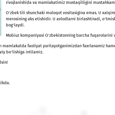
Bundan 36 yil oldin xalqimizning ma’naviy boy
davlat tili to‘g‘risida"gi Qonunga muvofiq davl
rivojlanishida va mamlakatimiz mustaqilligi
O‘zbek tili shunchaki muloqot vositasigina em
merosining aks etishidir. U avlodlarni birlash
bog‘laydi.
Mobiuz kompaniyasi O‘zbekistonning barcha fu
bo‘lgan mamlakatda faoliyat yuritayotganimizdan faxrl
onaviy bo‘lishiga intilamiz.
lib qolsin!
uyg‘unlikda.