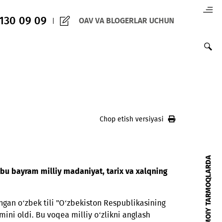
(+998) 97 130 09 09
OAV VA BLOGERLAR 
Chop etish versiy
lanmoqda — bu bayram milliy madaniyat, tarix va xalq
a etadi.