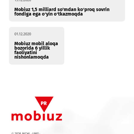
15.12.2020
Mobiuz 1,5 milliard so'mdan ko‘proq sovrin
fondiga ega o‘yin o‘tkazmoqda
01.12.2020
Mobiuz mobil aloqa
bozorida 6 yillik
faoliyatini
nishonlamoqda