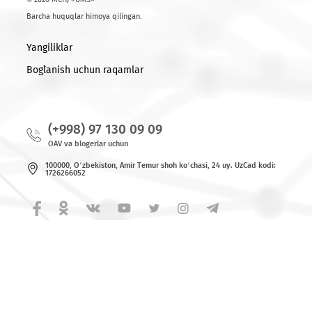
© 2026 MCHJ «UMS»
Barcha huquqlar himoya qilingan.
Yangiliklar
Bog`lanish uchun raqamlar
(+998) 97 130 09 09
OAV va blogerlar uchun
100000, O‘zbekiston, Аmir Tеmur shoh ko‘chаsi, 24 uy. UzCad kodi:
1726266052